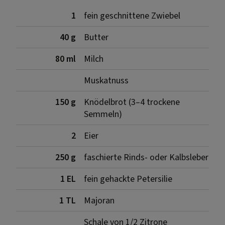
1
fein geschnittene Zwiebel
40 g
Butter
80 ml
Milch
Muskatnuss
150 g
Knödelbrot (3–4 trockene
Semmeln)
2
Eier
250 g
faschierte Rinds- oder Kalbsleber
1 EL
fein gehackte Petersilie
1 TL
Majoran
Schale von 1/2 Zitrone