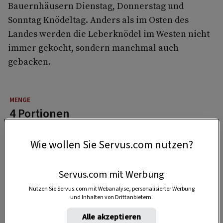
Bauernhäusern Dienstag, Donnerstag und
Sonntag Knödeltag. Anders als im Osten des
Landes werden die Leberknödel im Westen nicht
immer gekocht, sondern manchmal auch
gebacken.
4 Portionen
Wie wollen Sie Servus.com nutzen?
30 Minuten
Servus.com mit Werbung
Nutzen Sie Servus.com mit Webanalyse, personalisierter Werbung
50 Minuten
und Inhalten von Drittanbietern.
Alle akzeptieren