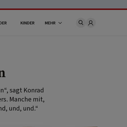
DER
KINDER
MEHR
Account
n
en“, sagt Konrad
ers. Manche mit,
d, und, und.“