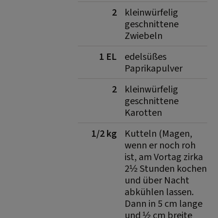
2
kleinwürfelig
geschnittene
Zwiebeln
1 EL
edelsüßes
Paprikapulver
2
kleinwürfelig
geschnittene
Karotten
1/2 kg
Kutteln (Magen,
wenn er noch roh
ist, am Vortag zirka
2½ Stunden kochen
und über Nacht
abkühlen lassen.
Dann in 5 cm lange
und ½ cm breite