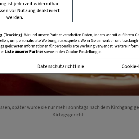
ung ist jederzeit widerrufbar.
sen vor Nutzung deaktiviert
werden.
g (Tracking):
Wir und unsere Partner verarbeiten Daten, indem wir mit auf Ihrem Ge
tellen, um personalisierte Werbung auszuspielen. Wenn Sie ein werbe– und trackingf
 gespeicherten Informationen für personalisierte Werbung verwendet. Weitere Informa
der
Liste unserer Partner
sowie in den Cookie-Einstellungen.
m
Datenschutzrichtlinie
Cookie-
ssen, später wurde sie nur mehr sonntags nach dem Kirchgang gege
Kirtagsgericht.