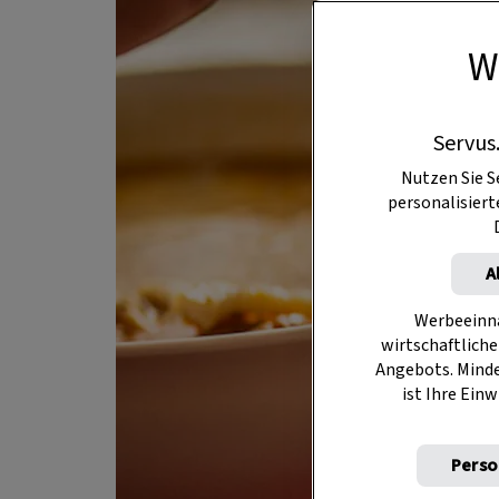
W
Servus
Nutzen Sie S
personalisier
A
Werbeeinna
wirtschaftliche
Angebots. Mind
ist Ihre Einw
Perso