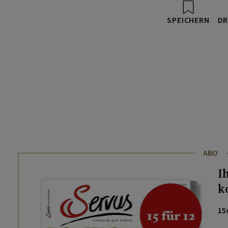
SPEICHERN
DR
ABO
I
k
15