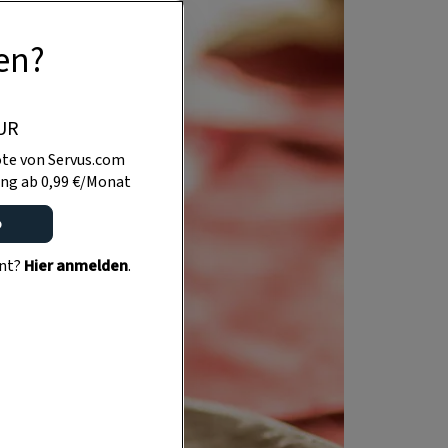
en?
UR
te von Servus.com
ng ab 0,99 €/Monat
o
ent?
Hier anmelden
.