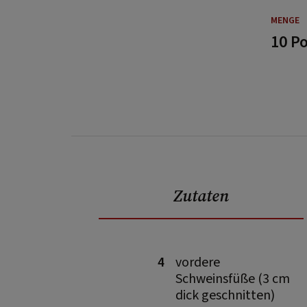
MENGE
10 P
Zutaten
4
vordere
Schweinsfüße (3 cm
dick geschnitten)