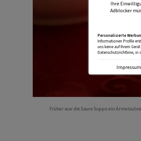
Ihre Einwillig
Adblocker müs
Personalisierte Werbun
Informationen Profile ers
uns keine auf Ihrem Gerät
Datenschutzrichtlinie, in 
Impressu
Früher war die Saure Suppn ein Armeleutee