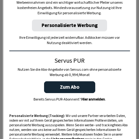
Anzeige
Werbeeinnahmen sind ein wichtiger wirtschaftlicher Pfeiler unseres
kostenfreien Angebots. Mindestvoraussetzung zur Nutzung ist Ihre
Einwilligung für personalisierte Werbung.
Personalisierte Werbung
Ihre Einwilligung ist jederzeit widerrufbar. Adblocker müssen vor
Nutzung deaktiviert werden.
Servus PUR
Nutzen Sie die Abo-Angebote von Servus.com ohne personalisierte
Werbung ab 0,99 €/Monat
Zum Abo
Bereits Servus PUR-Abonnent?
Hier anmelden
.
Personalisierte Werbung (Tracking):
Wir und unsere Partner verarbeiten Daten,
indem wir mit auf Ihrem Gerät gespeicherten Informationen Profile erstellen, um
SPEICHERN
DRUCKEN
personalisierte Werbung auszuspielen. Wenn Sie ein werbe– und trackingfreies Abo
nutzen, werden von uns keine auf Ihrem Gerät gespeicherten Informationen für
personalisierte Werbung verwendet. Weitere Informationen finden Sie in unserer