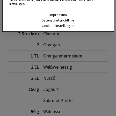
Datenschutzrichtlinie, in der
Liste unserer Partner
sowie in den Cookie-
Einstellungen.
Zutaten
Impressum
Datenschutzrichtlinie
Cookie-Einstellungen
2 Stück(e)
Chicorée
2
Orangen
1 TL
Orangenmarmelade
2 EL
Weißweinessig
2 EL
Nussöl
150 g
Joghurt
Salz und Pfeffer
50 g
Walnüsse