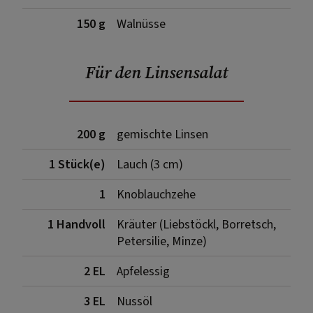
150 g
Walnüsse
Für den Linsensalat
200 g
gemischte Linsen
1 Stück(e)
Lauch (3 cm)
1
Knoblauchzehe
1 Handvoll
Kräuter (Liebstöckl, Borretsch,
Petersilie, Minze)
2 EL
Apfelessig
3 EL
Nussöl