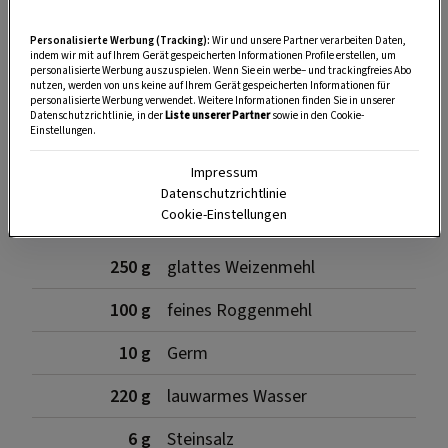
Personalisierte Werbung (Tracking):
Wir und unsere Partner verarbeiten Daten,
indem wir mit auf Ihrem Gerät gespeicherten Informationen Profile erstellen, um
personalisierte Werbung auszuspielen. Wenn Sie ein werbe– und trackingfreies Abo
nutzen, werden von uns keine auf Ihrem Gerät gespeicherten Informationen für
SPEICHERN
DRUCKEN
personalisierte Werbung verwendet. Weitere Informationen finden Sie in unserer
Datenschutzrichtlinie, in der
Liste unserer Partner
sowie in den Cookie-
Einstellungen.
Für das Nussbrot
Impressum
Datenschutzrichtlinie
Cookie-Einstellungen
250 g
glattes Weizenmehl
100 g
feines Roggenmehl
10 g
Germ
220 g
lauwarmes Wasser
6 g
Steinsalz