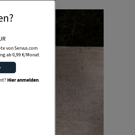
en?
UR
te von Servus.com
ng ab 0,99 €/Monat
o
ent?
Hier anmelden
.