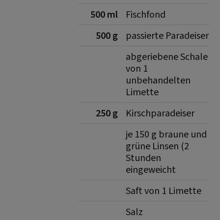
500 ml
Fischfond
500 g
passierte Paradeiser
abgeriebene Schale
von 1
unbehandelten
Limette
250 g
Kirschparadeiser
je 150 g braune und
grüne Linsen (2
Stunden
eingeweicht
Saft von 1 Limette
Salz