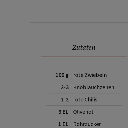
Zutaten
100 g
rote Zwiebeln
2-3
Knoblauchzehen
1-2
rote Chilis
3 EL
Olivenöl
1 EL
Rohrzucker