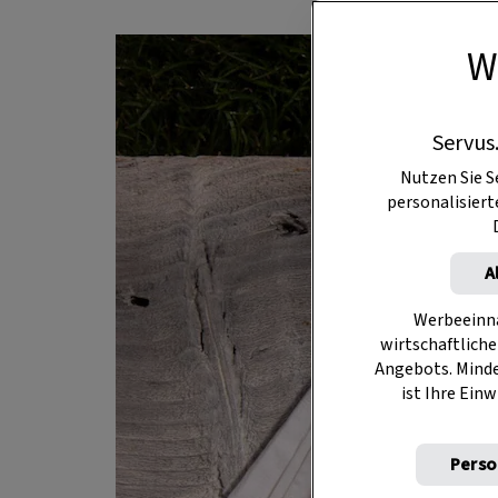
W
Servus
Nutzen Sie S
personalisier
A
Werbeeinna
wirtschaftliche
Angebots. Mind
ist Ihre Einw
Perso