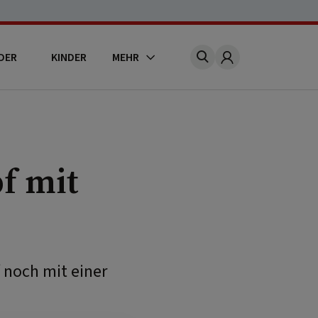
DER
KINDER
MEHR
Account
f mit
f noch mit einer