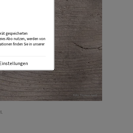
rät gespeicherten
reies Abo nutzen, werden von
tionen finden Sie in unserer
Einstellungen
Foto: Thomas Apolt
rl.