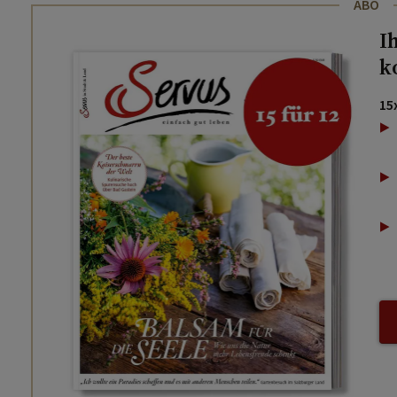
ABO
I
k
15