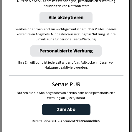
Nutzen Sie Servus.com mit Webanalyse, personalisierter Werbung
und Inhalten von Drittanbietern.
45 Minuten
Alle akzeptieren
Werbeeinnahmen sind ein wichtiger wirtschaftlicher Pfeiler unseres
kostenfreien Angebots. Mindestvoraussetzung zur Nutzung ist Ihre
Einwilligung für personalisierte Werbung.
Personalisierte Werbung
Ihre Einwilligung ist jederzeit widerrufbar. Adblocker müssen vor
Nutzung deaktiviert werden.
Servus PUR
Nutzen Sie die Abo-Angebote von Servus.com ohne personalisierte
Werbung ab 0,99 €/Monat
Zum Abo
Bereits Servus PUR-Abonnent?
Hier anmelden
.