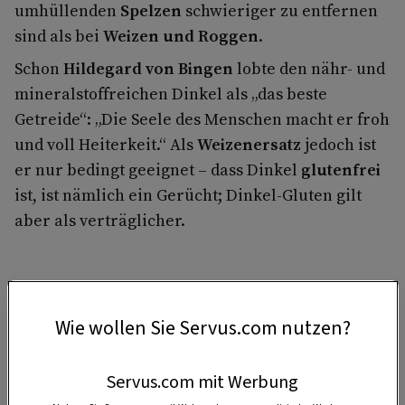
umhüllenden
Spelzen
schwieriger zu entfernen
sind als bei
Weizen und Roggen
.
Schon
Hildegard von Bingen
lobte den nähr- und
mineralstoffreichen Dinkel als „das beste
Getreide“: „Die Seele des Menschen macht er froh
und voll Heiterkeit.“ Als
Weizenersatz
jedoch ist
er nur bedingt geeignet – dass Dinkel
glutenfrei
ist, ist nämlich ein Gerücht; Dinkel-Gluten gilt
aber als verträglicher.
4 Portionen
Wie wollen Sie Servus.com nutzen?
Servus.com mit Werbung
15 Minuten