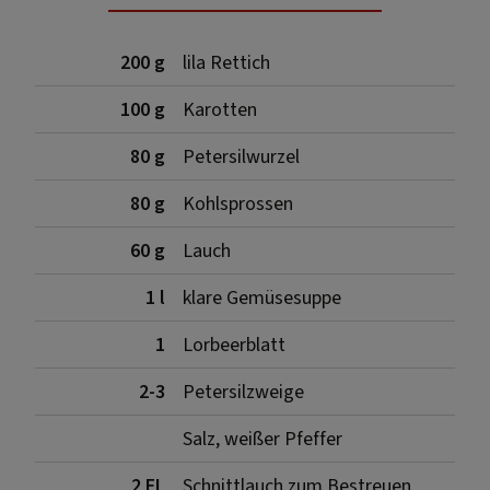
200 g
lila Rettich
100 g
Karotten
80 g
Petersilwurzel
80 g
Kohlsprossen
60 g
Lauch
1 l
klare Gemüsesuppe
1
Lorbeerblatt
2-3
Petersilzweige
Salz, weißer Pfeffer
2 EL
Schnittlauch zum Bestreuen