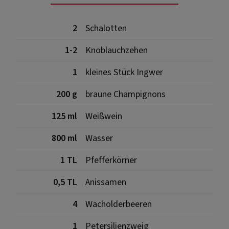
2
Schalotten
1-2
Knoblauchzehen
1
kleines Stück Ingwer
200 g
braune Champignons
125 ml
Weißwein
800 ml
Wasser
1 TL
Pfefferkörner
0,5 TL
Anissamen
4
Wacholderbeeren
1
Petersilienzweig