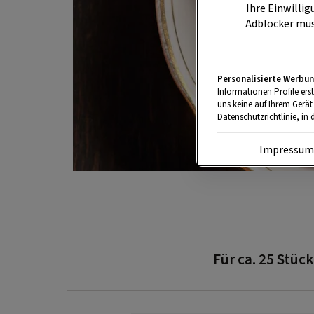
Ihre Einwillig
Adblocker müs
Personalisierte Werbun
Informationen Profile ers
uns keine auf Ihrem Gerät
Datenschutzrichtlinie, in 
Impressu
Für ca. 25 Stück