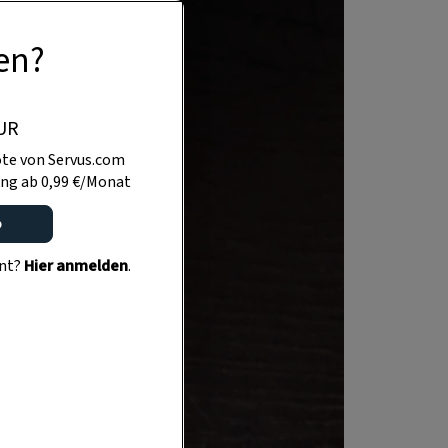
en?
UR
te von Servus.com
ng ab 0,99 €/Monat
o
ent?
Hier anmelden
.