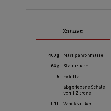
Zutaten
400 g
Marzipanrohmasse
64 g
Staubzucker
5
Eidotter
abgeriebene Schale
von 1 Zitrone
1 TL
Vanillezucker