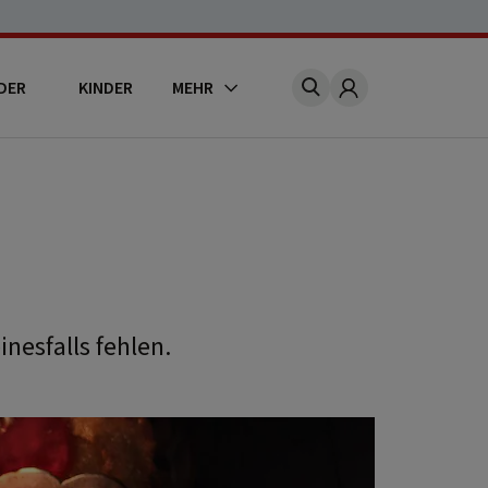
DER
KINDER
MEHR
Account
nesfalls fehlen.