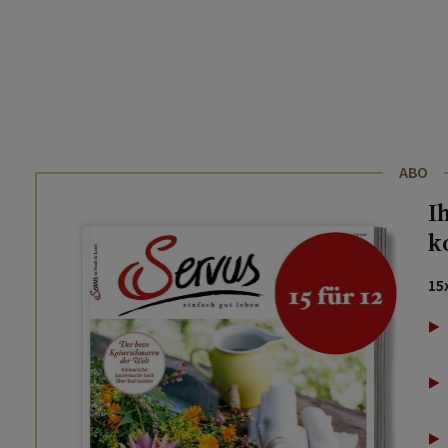
ABO
I
k
15