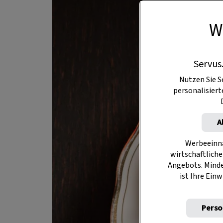
W
Servus
Nutzen Sie S
personalisier
A
Werbeeinna
wirtschaftliche
Angebots. Mind
ist Ihre Einw
Perso