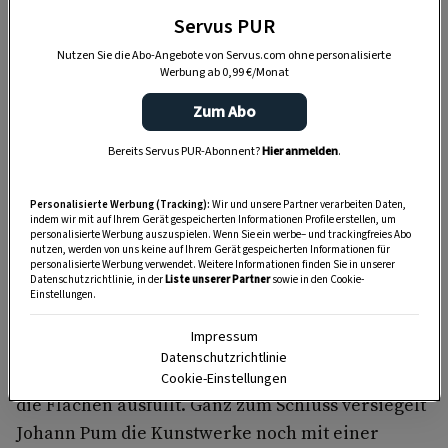
Servus PUR
Nutzen Sie die Abo-Angebote von Servus.com ohne personalisierte
Werbung ab 0,99 €/Monat
Zum Abo
Bei der Hinterglasmalerei muss jeder
Bereits Servus PUR-Abonnent?
Hier anmelden
.
Strich sitzen
Johann und Hildegund legen sorgsam das dünne
Personalisierte Werbung (Tracking):
Wir und unsere Partner verarbeiten Daten,
indem wir mit auf Ihrem Gerät gespeicherten Informationen Profile erstellen, um
Glas auf den Riss. So heißt die Vorlage, die früher
personalisierte Werbung auszuspielen. Wenn Sie ein werbe– und trackingfreies Abo
nutzen, werden von uns keine auf Ihrem Gerät gespeicherten Informationen für
nur Heilige darstellte. Heute kann man auch
personalisierte Werbung verwendet. Weitere Informationen finden Sie in unserer
Datenschutzrichtlinie, in der
Liste unserer Partner
sowie in den Cookie-
moderne Themen bestellen. Bei der
Einstellungen.
Hinterglasmalerei muss natürlich alles
Impressum
spiegelverkehrt gezeichnet werden. Mit Lack
Datenschutzrichtlinie
werden die Linien nachgezogen, bevor die Farbe
Cookie-Einstellungen
die Flächen ausfüllt. Ganz zum Schluss versiegelt
Johann Pum die Kunstwerke noch mit einer