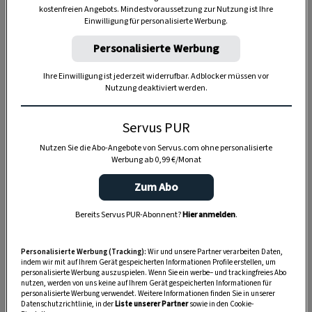
kostenfreien Angebots. Mindestvoraussetzung zur Nutzung ist Ihre
SPEICHERN
DRUCKEN
Einwilligung für personalisierte Werbung.
Personalisierte Werbung
Zutaten
Ihre Einwilligung ist jederzeit widerrufbar. Adblocker müssen vor
Nutzung deaktiviert werden.
Servus PUR
1
altbackene Semmel
Nutzen Sie die Abo-Angebote von Servus.com ohne personalisierte
Werbung ab 0,99 €/Monat
1 EL
Butter
Zum Abo
1
fein gehackte Knoblauchzehe
Bereits Servus PUR-Abonnent?
Hier anmelden
.
4
Sardellenfilets
Personalisierte Werbung (Tracking):
Wir und unsere Partner verarbeiten Daten,
abgeriebene Schale von 1/2
indem wir mit auf Ihrem Gerät gespeicherten Informationen Profile erstellen, um
Biozitrone
personalisierte Werbung auszuspielen. Wenn Sie ein werbe– und trackingfreies Abo
nutzen, werden von uns keine auf Ihrem Gerät gespeicherten Informationen für
personalisierte Werbung verwendet. Weitere Informationen finden Sie in unserer
1 TL
gehackter frischer Thymian
Datenschutzrichtlinie, in der
Liste unserer Partner
sowie in den Cookie-