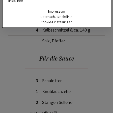
Einstellungen.
2
Eidotter
Impressum
Datenschutzrichtlinie
1 EL
Olivenöl
Cookie-Einstellungen
4
Kalbsschnitzel à ca. 140 g
Salz, Pfeffer
Für die Sauce
3
Schalotten
1
Knoblauchzehe
2
Stangen Sellerie