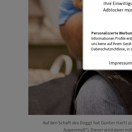
Ihre Einwillig
Adblocker müs
Personalisierte Werbun
Informationen Profile ers
uns keine auf Ihrem Gerät
Datenschutzrichtlinie, in 
Impressu
Auf den Schaft des Doggl hat Günter Hartl z
Augenmaß“). Dieser wird dann mi