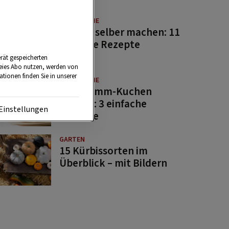
GUTE KÜCHE
Saucen selber machen: 11
beliebte Rezepte
rät gespeicherten
reies Abo nutzen, werden von
tionen finden Sie in unserer
GUTE KÜCHE
Osterlamm-Kuchen
backen: 3 einfache
Einstellungen
Rezepte
GARTEN
15 Kürbissorten im
Überblick – mit Bildern