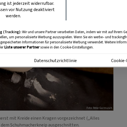
ung ist jederzeit widerrufbar.
sen vor Nutzung deaktiviert
werden.
g (Tracking):
Wir und unsere Partner verarbeiten Daten, indem wir mit auf Ihrem Ge
tellen, um personalisierte Werbung auszuspielen. Wenn Sie ein werbe– und trackingf
 gespeicherten Informationen für personalisierte Werbung verwendet. Weitere Informa
der
Liste unserer Partner
sowie in den Cookie-Einstellungen.
m
Datenschutzrichtlinie
Cookie-
Foto: Peter Garmusch
uerst mit Kreide einen Kragen vorgezeichnet („Alles
t dem Schuhmacherkneip ausgeschnitten.