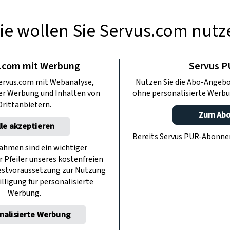
ie wollen Sie Servus.com nutz
ANDWERK
rtl und seine
.com mit Werbung
Servus 
ervus.com mit Webanalyse,
Nutzen Sie die Abo-Angebo
aler Doggln
ter Werbung und Inhalten von
ohne personalisierte Werbu
Drittanbietern.
Zum Ab
lle akzeptieren
Schuhe werden nur noch in der kleinen
Bereits Servus PUR-Abonn
rtl in Stumm in Tirol erzeugt.
hmen sind ein wichtiger
r Pfeiler unseres kostenfreien
estvoraussetzung zur Nutzung
illigung für personalisierte
Werbung.
nalisierte Werbung