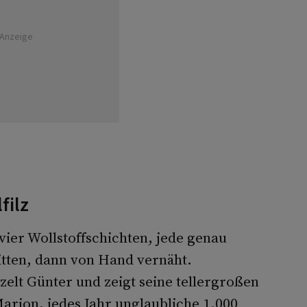
Anzeige
filz
vier Wollstoffschichten, jede genau
itten, dann von Hand vernäht.
elt Günter und zeigt seine tellergroßen
Marion, jedes Jahr unglaubliche 1.000