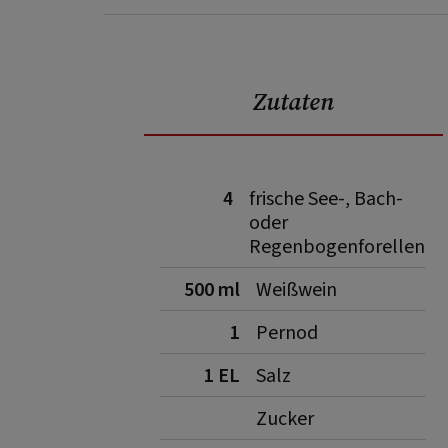
Zutaten
4
frische See-, Bach-
oder
Regenbogenforellen
500 ml
Weißwein
1
Pernod
1 EL
Salz
Zucker