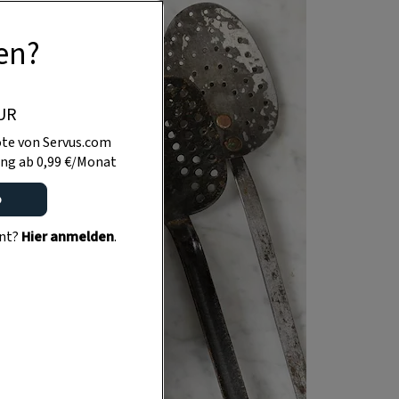
en?
UR
te von Servus.com
ng ab 0,99 €/Monat
o
ent?
Hier anmelden
.