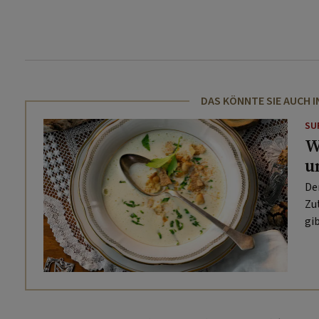
DAS KÖNNTE SIE AUCH 
SU
W
u
De
Zu
gi