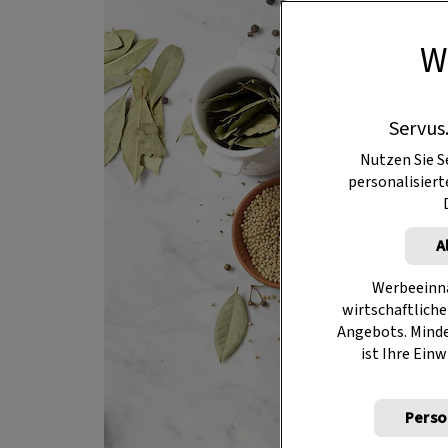
W
Servus
Nutzen Sie S
personalisier
A
Werbeeinna
wirtschaftliche
Angebots. Mind
ist Ihre Einw
Perso