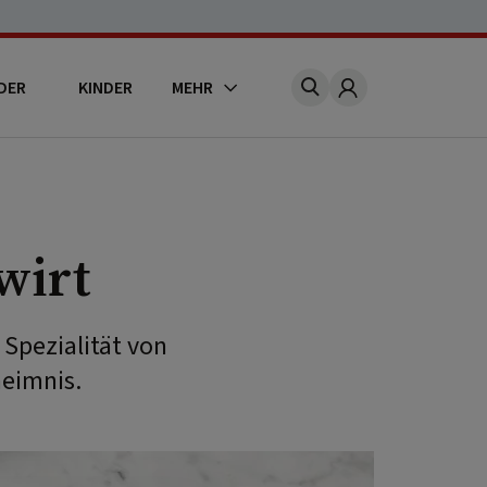
DER
KINDER
MEHR
Account
wirt
 Spezialität von
heimnis.