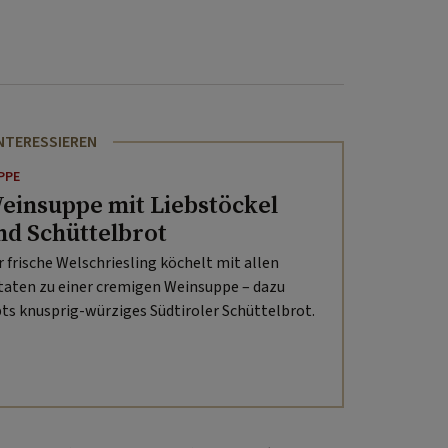
INTERESSIEREN
PPE
einsuppe mit Liebstöckel
nd Schüttelbrot
r frische Welschriesling köchelt mit allen
taten zu einer cremigen Weinsuppe – dazu
bts knusprig-würziges Südtiroler Schüttelbrot.