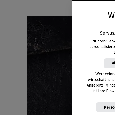
W
Servus
Nutzen Sie S
personalisier
A
Werbeeinna
wirtschaftliche
Angebots. Mind
ist Ihre Einw
Perso