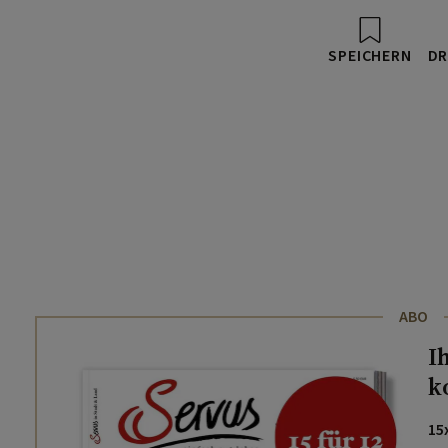
SPEICHERN
DR
ABO
I
k
15