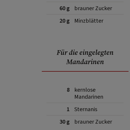
60 g
brauner Zucker
20 g
Minzblätter
Für die eingelegten
Mandarinen
8
kernlose
Mandarinen
1
Sternanis
30 g
brauner Zucker