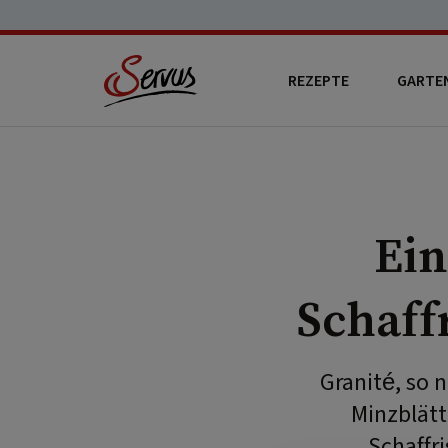
REZEPTE
GARTE
Ein
Schaff
Granité, so n
Minzblätt
Schaffr