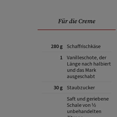
Für die Creme
280 g
Schaffrischkäse
1
Vanilleschote, der
Länge nach halbiert
und das Mark
ausgeschabt
30 g
Staubzucker
Saft und geriebene
Schale von ½
unbehandelten