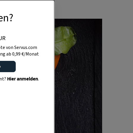
en?
UR
te von Servus.com
ng ab 0,99 €/Monat
o
ent?
Hier anmelden
.