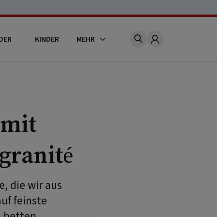
DER
KINDER
MEHR
Account
 mit
granité
e, die wir aus
uf feinste
 betten.