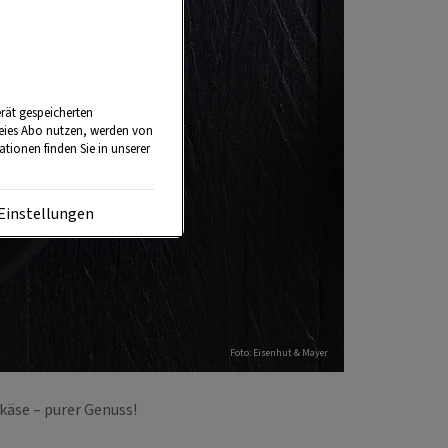
rät gespeicherten
reies Abo nutzen, werden von
tionen finden Sie in unserer
Einstellungen
Foto: Eisenhut & Mayer
hkäse – purer Genuss!