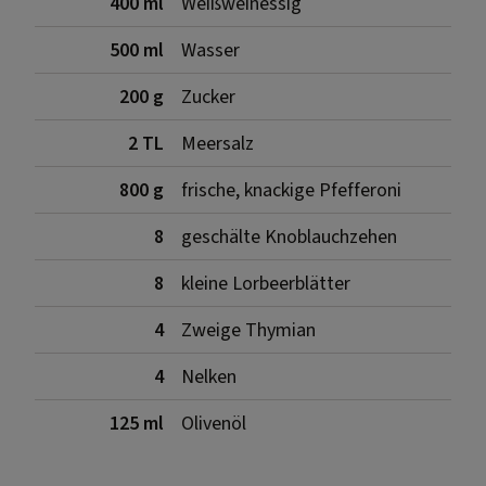
400 ml
Weißweinessig
500 ml
Wasser
200 g
Zucker
2 TL
Meersalz
800 g
frische, knackige Pfefferoni
8
geschälte Knoblauchzehen
8
kleine Lorbeerblätter
4
Zweige Thymian
4
Nelken
125 ml
Olivenöl