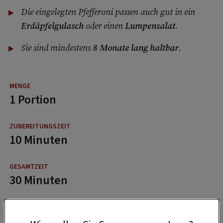
Die eingelegten Pfefferoni passen auch gut in ein
Erdäpfelgulasch
oder einen
Lumpensalat
.
Sie sind mindestens
8 Monate lang haltbar
.
1 Portion
10 Minuten
30 Minuten