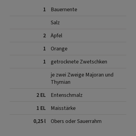
1
Bauernente
Salz
2
Äpfel
1
Orange
1
getrocknete Zwetschken
je zwei Zweige Majoran und
Thymian
2 EL
Entenschmalz
1 EL
Maisstärke
0,25 l
Obers oder Sauerrahm