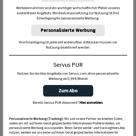
ein verwitweter Brauerei-Verwalter, eine
Werbeeinnahmen sind ein wichtiger wirtschaftlicher Pfeiler unseres
kostenfreien Angebots. Mindestvoraussetzung zur Nutzung ist Ihre
humorbefreite „Junggesellin“ und eine liebe
Einwilligung für personalisierte Werbung.
alleinstehende Dame.
Personalisierte Werbung
Drei unterschiedliche Charaktere, die aber, was
Ihre Einwilligung ist jederzeit widerrufbar. Adblocker müssen vor
das Essen betrifft, einer Meinung waren:
„Das
Nutzung deaktiviert werden.
schmeckt ja wieder köstlich, Frau Rosa!“
, riefen sie
stets vor Verzückung. Als die Großmutter
Servus PUR
schließlich betagt und fast blind war, lebte sie bei
Nutzen Sie die Abo-Angebote von Servus.com ohne personalisierte
meiner Mutter, ebenfalls eine großartige Köchin,
Werbung ab 0,99 €/Monat
die sich mit einem Biobauernhof im Burgenland,
Zum Abo
mit riesigem Gemüsegarten, Obstbäumen,
Bereits Servus PUR-Abonnent?
Hier anmelden
.
Ziegen und Altsteirer-Henderln, einen
Lebenstraum erfüllte.
Ein Gericht liebte die
Personalisierte Werbung (Tracking):
Wir und unsere Partner verarbeiten Daten,
Großmutter besonders: Ente!
indem wir mit auf Ihrem Gerät gespeicherten Informationen Profile erstellen, um
personalisierte Werbung auszuspielen. Wenn Sie ein werbe– und trackingfreies Abo
Ich wollte ihr daher eine Freude machen und
nutzen, werden von uns keine auf Ihrem Gerät gespeicherten Informationen für