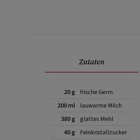
Zutaten
20 g
frische Germ
200 ml
lauwarme Milch
380 g
glattes Mehl
40 g
Feinkristallzucker