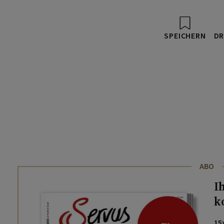
SPEICHERN
DR
ABO
I
k
15