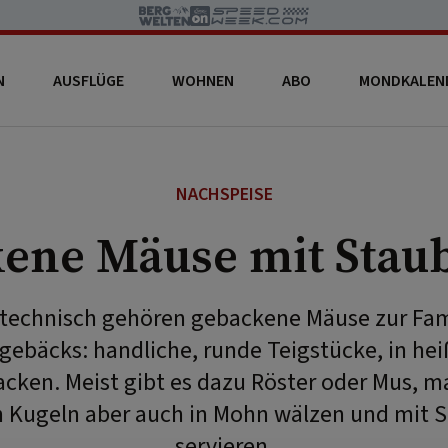
N
AUSFLÜGE
WOHNEN
ABO
MONDKALEN
NACHSPEISE
ene Mäuse mit Stau
echnisch gehören gebackene Mäuse zur Fam
ebäcks: handliche, runde Teigstücke, in he
cken. Meist gibt es dazu Röster oder Mus, m
 Kugeln aber auch in Mohn wälzen und mit 
servieren.