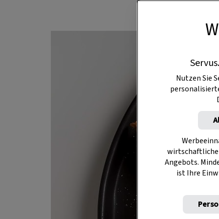
W
Servus
Nutzen Sie S
personalisier
A
Werbeeinna
wirtschaftliche
Angebots. Mind
ist Ihre Einw
Perso