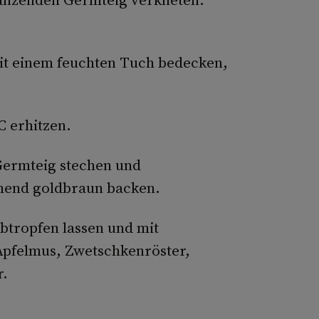
mit einem feuchten Tuch bedecken,
C erhitzen.
Germteig stechen und
mend goldbraun backen.
tropfen lassen und mit
Apfelmus, Zwetschkenröster,
r.