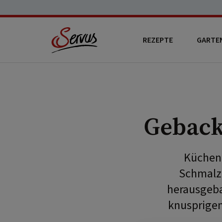
REZEPTE
GARTE
Geback
Küchent
Schmalzg
herausgeba
knusprigen