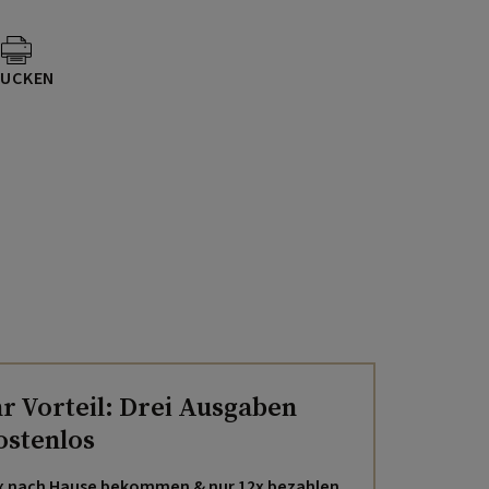
UCKEN
hr Vorteil: Drei Ausgaben
ostenlos
x nach Hause bekommen & nur 12x bezahlen