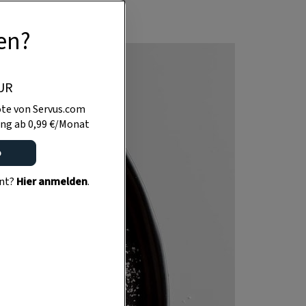
en?
UR
te von Servus.com
ng ab 0,99 €/Monat
o
ent?
Hier anmelden
.