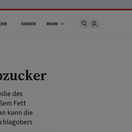
DER
KINDER
MEHR
Account
bzucker
ilie des
ißem Fett
an kann die
Schlagobers