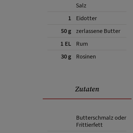
Salz
1
Eidotter
50 g
zerlassene Butter
1 EL
Rum
30 g
Rosinen
Zutaten
Butterschmalz oder
Frittierfett