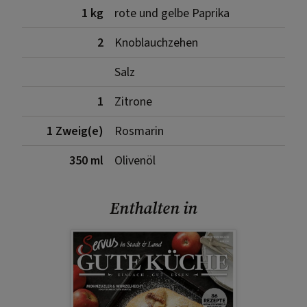
1 kg
rote und gelbe Paprika
2
Knoblauchzehen
Salz
1
Zitrone
1 Zweig(e)
Rosmarin
350 ml
Olivenöl
Enthalten in