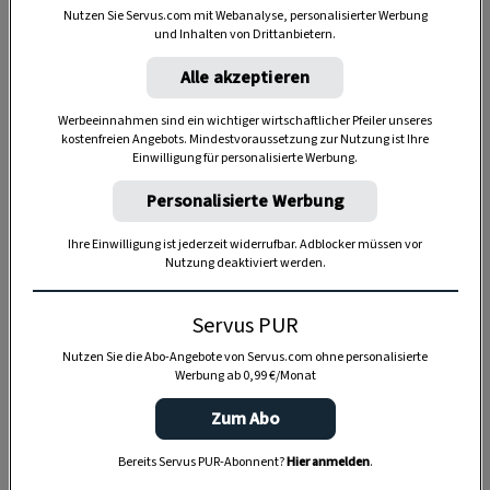
Nutzen Sie Servus.com mit Webanalyse, personalisierter Werbung
Verwendung:
und Inhalten von Drittanbietern.
Als
Vorspeise mit knusprigem Weißbrot
, als
Alle akzeptieren
Beilage
zu Gegrilltem, vor allem zu Lammfleisch, als
Zutat für Salate oder Nudelgerichte
.
Werbeeinnahmen sind ein wichtiger wirtschaftlicher Pfeiler unseres
kostenfreien Angebots. Mindestvoraussetzung zur Nutzung ist Ihre
Einwilligung für personalisierte Werbung.
Personalisierte Werbung
1 Glas
Ihre Einwilligung ist jederzeit widerrufbar. Adblocker müssen vor
Nutzung deaktiviert werden.
20 Minuten
Servus PUR
Nutzen Sie die Abo-Angebote von Servus.com ohne personalisierte
Werbung ab 0,99 €/Monat
30 Minuten
Zum Abo
Bereits Servus PUR-Abonnent?
Hier anmelden
.