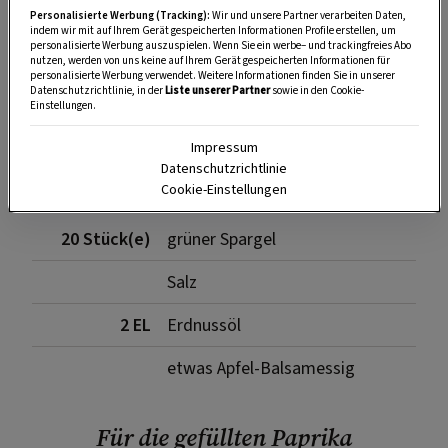
Personalisierte Werbung (Tracking):
Wir und unsere Partner verarbeiten Daten,
indem wir mit auf Ihrem Gerät gespeicherten Informationen Profile erstellen, um
personalisierte Werbung auszuspielen. Wenn Sie ein werbe– und trackingfreies Abo
nutzen, werden von uns keine auf Ihrem Gerät gespeicherten Informationen für
SPEICHERN
DRUCKEN
personalisierte Werbung verwendet. Weitere Informationen finden Sie in unserer
Datenschutzrichtlinie, in der
Liste unserer Partner
sowie in den Cookie-
Einstellungen.
Zutaten
Impressum
Datenschutzrichtlinie
Cookie-Einstellungen
20 Stück(e)
grüner Spargel
Salz
2 EL
Erdnussöl
etwas Apfel-Balsamessig
Für die gefüllten Paprika