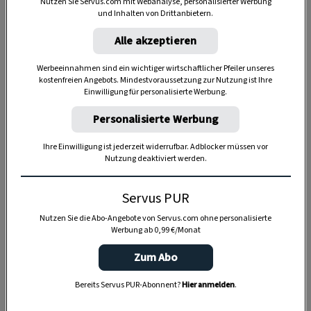
Nutzen Sie Servus.com mit Webanalyse, personalisierter Werbung
und Inhalten von Drittanbietern.
Alle akzeptieren
Werbeeinnahmen sind ein wichtiger wirtschaftlicher Pfeiler unseres
Anzeige
kostenfreien Angebots. Mindestvoraussetzung zur Nutzung ist Ihre
Einwilligung für personalisierte Werbung.
Personalisierte Werbung
Ihre Einwilligung ist jederzeit widerrufbar. Adblocker müssen vor
Nutzung deaktiviert werden.
Servus PUR
Nutzen Sie die Abo-Angebote von Servus.com ohne personalisierte
Werbung ab 0,99 €/Monat
Zum Abo
Bereits Servus PUR-Abonnent?
Hier anmelden
.