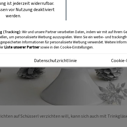
ung ist jederzeit widerrufbar.
sen vor Nutzung deaktiviert
werden.
g (Tracking):
Wir und unsere Partner verarbeiten Daten, indem wir mit auf Ihrem Ge
tellen, um personalisierte Werbung auszuspielen. Wenn Sie ein werbe– und trackingf
 gespeicherten Informationen für personalisierte Werbung verwendet. Weitere Informa
der
Liste unserer Partner
sowie in den Cookie-Einstellungen.
m
Datenschutzrichtlinie
Cookie-
chten auf Schüsserl verzichten will, kann sich auch mit Trinkglä