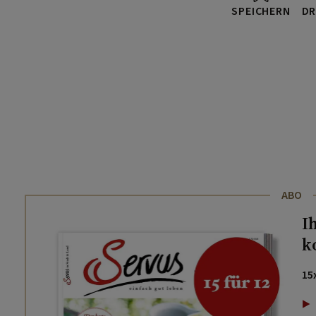
SPEICHERN
DR
ABO
I
k
15