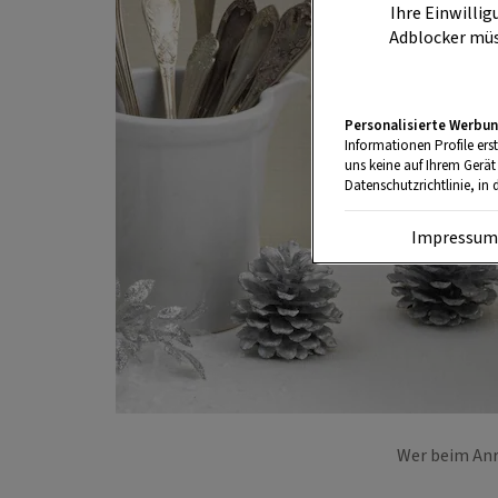
Ihre Einwillig
Adblocker müs
Personalisierte Werbun
Informationen Profile ers
uns keine auf Ihrem Gerät
Datenschutzrichtlinie, in 
Impressu
Wer beim Anri