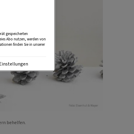
rät gespeicherten
reies Abo nutzen, werden von
tionen finden Sie in unserer
Einstellungen
Foto: Eisenhut & Mayer
sern behelfen.