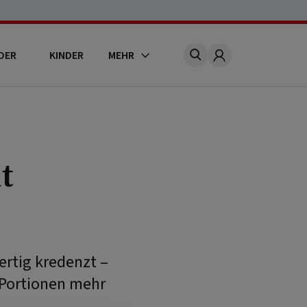
DER
KINDER
MEHR
Account
t
ertig kredenzt –
i Portionen mehr