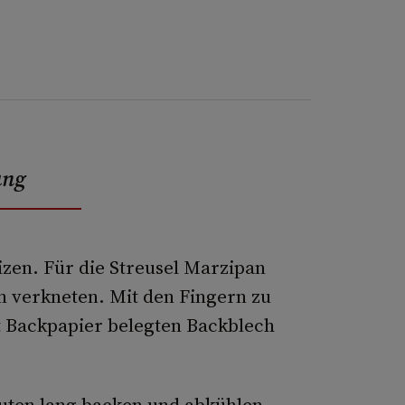
ung
izen. Für die Streusel Marzipan
n verkneten. Mit den Fingern zu
t Backpapier belegten Backblech
uten lang backen und abkühlen