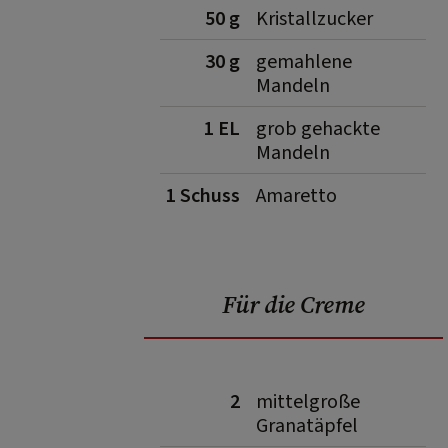
50 g
Kristallzucker
30 g
gemahlene
Mandeln
1 EL
grob gehackte
Mandeln
1 Schuss
Amaretto
Für die Creme
2
mittelgroße
Granatäpfel