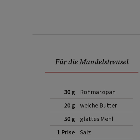
Für die Mandelstreusel
30 g
Rohmarzipan
20 g
weiche Butter
50 g
glattes Mehl
1 Prise
Salz