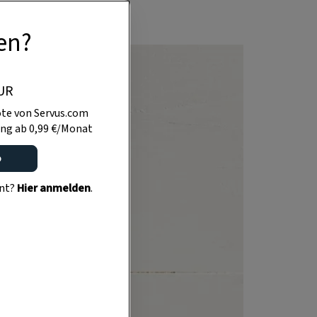
en?
UR
te von Servus.com
ng ab 0,99 €/Monat
o
ent?
Hier anmelden
.