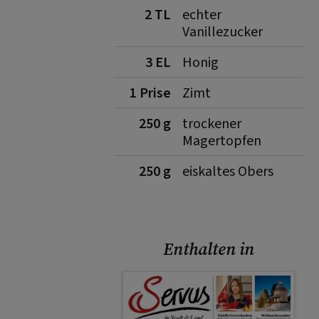
2 TL
echter
Vanillezucker
3 EL
Honig
1 Prise
Zimt
250 g
trockener
Magertopfen
250 g
eiskaltes Obers
Enthalten in