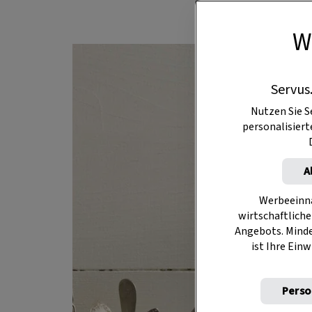
W
Servus
Nutzen Sie S
personalisier
A
Werbeeinna
wirtschaftliche
Angebots. Mind
ist Ihre Einw
Perso