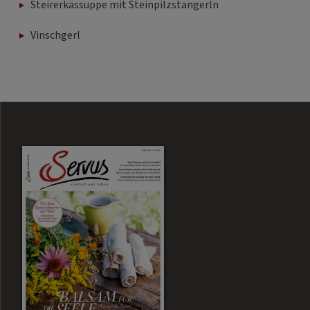
Steirerkässuppe mit Steinpilzstangerln
Vinschgerl