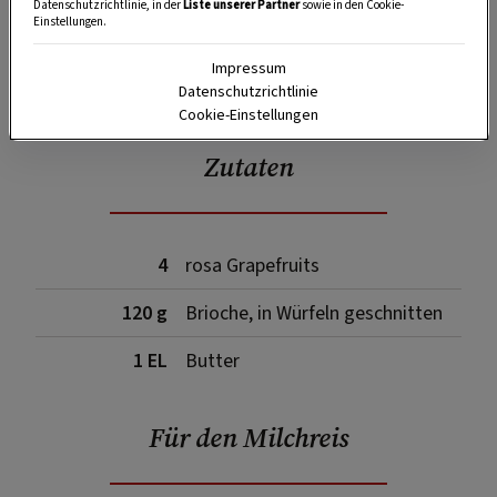
Datenschutzrichtlinie, in der
Liste unserer Partner
sowie in den Cookie-
Einstellungen.
Impressum
SPEICHERN
DRUCKEN
Datenschutzrichtlinie
Cookie-Einstellungen
Zutaten
4
rosa Grapefruits
120 g
Brioche, in Würfeln geschnitten
1 EL
Butter
Für den Milchreis