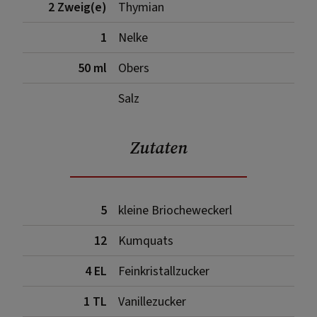
2 Zweig(e)
Thymian
1
Nelke
50 ml
Obers
Salz
Zutaten
5
kleine Briocheweckerl
12
Kumquats
4 EL
Feinkristallzucker
1 TL
Vanillezucker