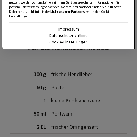
nutzen, werden von uns keine auf Ihrem Gerät gespeicherten Informationen für
personalisierte Werbung verwendet. Weitere Informationen finden Sie in unserer
Datenschutzrichtlinie, in der
Liste unserer Partner
sowie in den Cookie-
Einstellungen.
SPEICHERN
DRUCKEN
Impressum
Datenschutzrichtlinie
Cookie-Einstellungen
Für die Hendllebermousse
300 g
frische Hendlleber
60 g
Butter
1
kleine Knoblauchzehe
50 ml
Portwein
2 EL
frischer Orangensaft