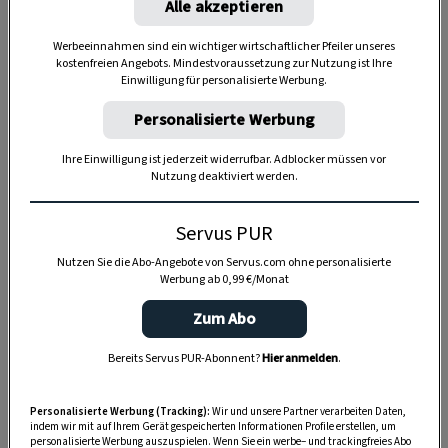
Alle akzeptieren
Werbeeinnahmen sind ein wichtiger wirtschaftlicher Pfeiler unseres
kostenfreien Angebots. Mindestvoraussetzung zur Nutzung ist Ihre
Einwilligung für personalisierte Werbung.
Anzeige
Personalisierte Werbung
Ihre Einwilligung ist jederzeit widerrufbar. Adblocker müssen vor
Nutzung deaktiviert werden.
Servus PUR
Nutzen Sie die Abo-Angebote von Servus.com ohne personalisierte
Werbung ab 0,99 €/Monat
Zum Abo
Bereits Servus PUR-Abonnent?
Hier anmelden
.
Personalisierte Werbung (Tracking):
Wir und unsere Partner verarbeiten Daten,
indem wir mit auf Ihrem Gerät gespeicherten Informationen Profile erstellen, um
personalisierte Werbung auszuspielen. Wenn Sie ein werbe– und trackingfreies Abo