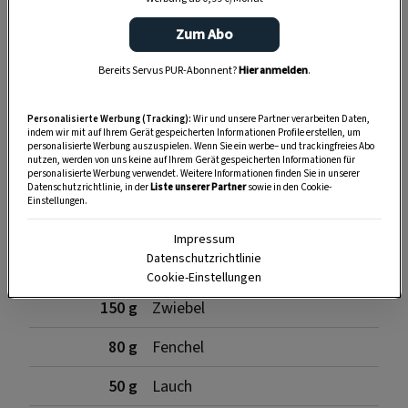
Zum Abo
Bereits Servus PUR-Abonnent?
Hier anmelden
.
SPEICHERN
DRUCKEN
Personalisierte Werbung (Tracking):
Wir und unsere Partner verarbeiten Daten,
indem wir mit auf Ihrem Gerät gespeicherten Informationen Profile erstellen, um
personalisierte Werbung auszuspielen. Wenn Sie ein werbe– und trackingfreies Abo
nutzen, werden von uns keine auf Ihrem Gerät gespeicherten Informationen für
personalisierte Werbung verwendet. Weitere Informationen finden Sie in unserer
Zutaten
Datenschutzrichtlinie, in der
Liste unserer Partner
sowie in den Cookie-
Einstellungen.
Impressum
Datenschutzrichtlinie
1 kg
Fischkarkassen
Cookie-Einstellungen
150 g
Zwiebel
80 g
Fenchel
50 g
Lauch