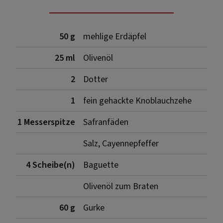
50 g
mehlige Erdäpfel
25 ml
Olivenöl
2
Dotter
1
fein gehackte Knoblauchzehe
1 Messerspitze
Safranfäden
Salz, Cayennepfeffer
4 Scheibe(n)
Baguette
Olivenöl zum Braten
60 g
Gurke