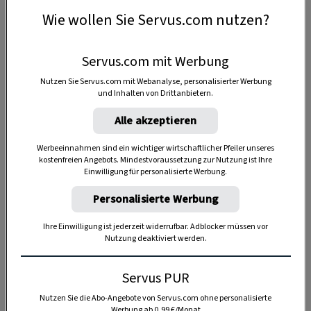
Wie wollen Sie Servus.com nutzen?
Servus.com mit Werbung
Nutzen Sie Servus.com mit Webanalyse, personalisierter Werbung
und Inhalten von Drittanbietern.
Anzeige
Alle akzeptieren
Werbeeinnahmen sind ein wichtiger wirtschaftlicher Pfeiler unseres
kostenfreien Angebots. Mindestvoraussetzung zur Nutzung ist Ihre
Einwilligung für personalisierte Werbung.
Personalisierte Werbung
Ihre Einwilligung ist jederzeit widerrufbar. Adblocker müssen vor
Nutzung deaktiviert werden.
Servus PUR
Nutzen Sie die Abo-Angebote von Servus.com ohne personalisierte
Werbung ab 0,99 €/Monat