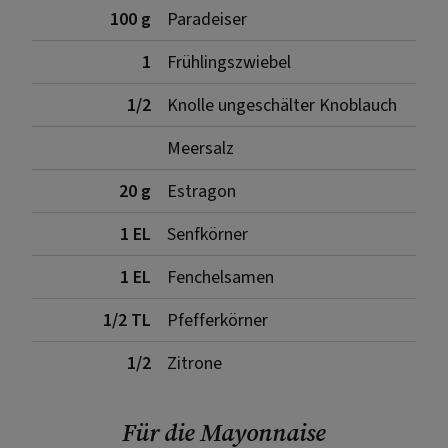
100 g
Paradeiser
1
Frühlingszwiebel
1/2
Knolle ungeschälter Knoblauch
Meersalz
20 g
Estragon
1 EL
Senfkörner
1 EL
Fenchelsamen
1/2 TL
Pfefferkörner
1/2
Zitrone
Für die Mayonnaise