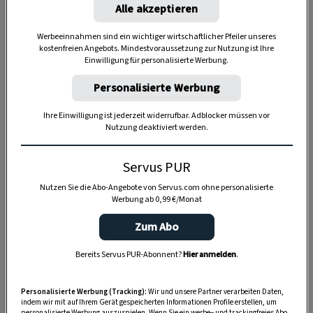
Alle akzeptieren
Werbeeinnahmen sind ein wichtiger wirtschaftlicher Pfeiler unseres
Anzeige
kostenfreien Angebots. Mindestvoraussetzung zur Nutzung ist Ihre
Einwilligung für personalisierte Werbung.
Personalisierte Werbung
Ihre Einwilligung ist jederzeit widerrufbar. Adblocker müssen vor
Nutzung deaktiviert werden.
Servus PUR
Nutzen Sie die Abo-Angebote von Servus.com ohne personalisierte
Werbung ab 0,99 €/Monat
Zum Abo
Bereits Servus PUR-Abonnent?
Hier anmelden
.
Personalisierte Werbung (Tracking):
Wir und unsere Partner verarbeiten Daten,
indem wir mit auf Ihrem Gerät gespeicherten Informationen Profile erstellen, um
personalisierte Werbung auszuspielen. Wenn Sie ein werbe– und trackingfreies Abo