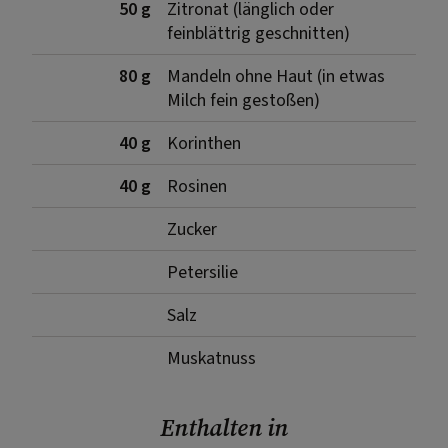
50 g
Zitronat (länglich oder
feinblättrig geschnitten)
80 g
Mandeln ohne Haut (in etwas
Milch fein gestoßen)
40 g
Korinthen
40 g
Rosinen
Zucker
Petersilie
Salz
Muskatnuss
Enthalten in