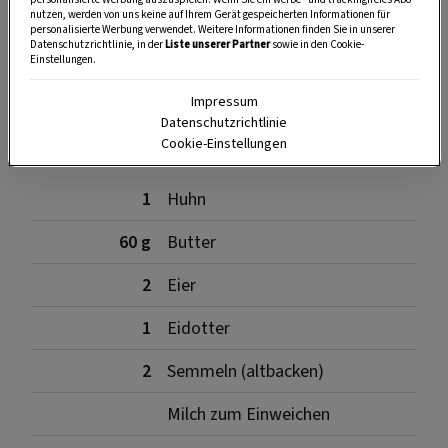
nutzen, werden von uns keine auf Ihrem Gerät gespeicherten Informationen für
SPEICHERN
DRUCKEN
personalisierte Werbung verwendet. Weitere Informationen finden Sie in unserer
Datenschutzrichtlinie, in der
Liste unserer Partner
sowie in den Cookie-
Einstellungen.
Impressum
Zutaten
Datenschutzrichtlinie
Cookie-Einstellungen
1
Huhn
60 g
Butter
2
Eier
1
Eidotter
2
Semmeln (altbacken)
Milch zum Einweichen