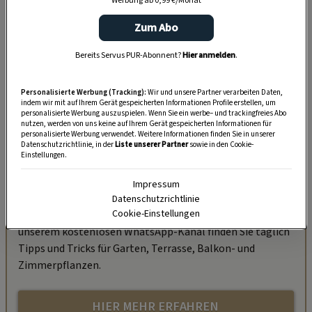
Werbung ab 0,99 €/Monat
Zum Abo
Bereits Servus PUR-Abonnent?
Hier anmelden
.
Personalisierte Werbung (Tracking):
Wir und unsere Partner verarbeiten Daten,
indem wir mit auf Ihrem Gerät gespeicherten Informationen Profile erstellen, um
personalisierte Werbung auszuspielen. Wenn Sie ein werbe– und trackingfreies Abo
nutzen, werden von uns keine auf Ihrem Gerät gespeicherten Informationen für
personalisierte Werbung verwendet. Weitere Informationen finden Sie in unserer
Datenschutzrichtlinie, in der
Liste unserer Partner
sowie in den Cookie-
Einstellungen.
„Servus Garten“ auf WhatsApp
Impressum
Nutzen Sie WhatsApp auf Ihrem Handy und lieben es, auf
Datenschutzrichtlinie
Cookie-Einstellungen
dem Balkon, der Terrasse oder im Garten zu werkeln? In
unserem kostenlosen WhatsApp-Kanal finden Sie täglich
Tipps und Tricks für Garten, Terrasse, Balkon- und
Zimmerpflanzen.
HIER MEHR ERFAHREN