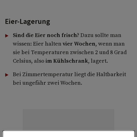
Eier-Lagerung
Sind die Eier noch frisch?
Dazu sollte man
wissen: Eier halten
vier Wochen
, wenn man
sie bei Temperaturen zwischen 2 und 8 Grad
Celsius, also
im Kühlschrank
, lagert.
Bei Zimmertemperatur liegt die Haltbarkeit
bei ungefähr zwei Wochen.