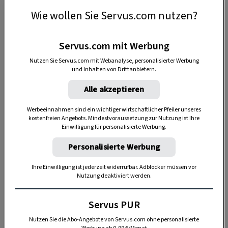
Wie wollen Sie Servus.com nutzen?
Anzeige
Servus.com mit Werbung
Nutzen Sie Servus.com mit Webanalyse, personalisierter Werbung
und Inhalten von Drittanbietern.
Alle akzeptieren
Werbeeinnahmen sind ein wichtiger wirtschaftlicher Pfeiler unseres
kostenfreien Angebots. Mindestvoraussetzung zur Nutzung ist Ihre
Einwilligung für personalisierte Werbung.
Frischetest im Wasser
Personalisierte Werbung
Die Frische eines ungeöffneten Eies kann man am
Ihre Einwilligung ist jederzeit widerrufbar. Adblocker müssen vor
besten
mit Hilfe eines Wasserglases
oder einer
Nutzung deaktiviert werden.
mit Wasser gefüllten Schüssel testen:
Servus PUR
Nutzen Sie die Abo-Angebote von Servus.com ohne personalisierte