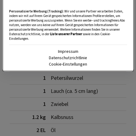
Personalisierte Werbung (Tracking):
Wir und unsere Partner verarbeiten Daten,
indem wir mit auf Ihrem Gerät gespeicherten Informationen Profile erstellen, um
personalisierte Werbung auszuspielen. Wenn Sie ein werbe– und trackingfreies Abo
Zutaten
nutzen, werden von uns keine auf Ihrem Gerät gespeicherten Informationen für
personalisierte Werbung verwendet. Weitere Informationen finden Sie in unserer
Datenschutzrichtlinie, in der
Liste unserer Partner
sowie in den Cookie-
Einstellungen.
1
kleine Karotte
Impressum
Datenschutzrichtlinie
1
gelbe Rübe
Cookie-Einstellungen
1
Petersilwurzel
1
Lauch (ca. 5 cm lang)
1
Zwiebel
1.2 kg
Kalbsnuss
2 EL
Öl