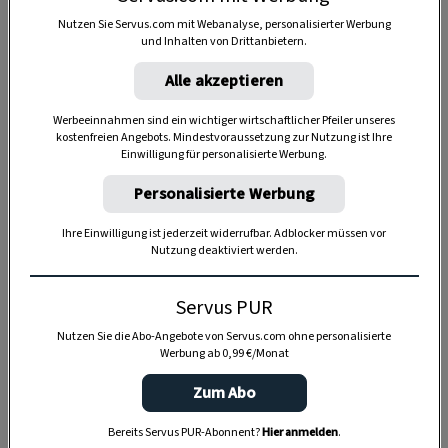
Nutzen Sie Servus.com mit Webanalyse, personalisierter Werbung
Anzeige
und Inhalten von Drittanbietern.
Alle akzeptieren
Werbeeinnahmen sind ein wichtiger wirtschaftlicher Pfeiler unseres
kostenfreien Angebots. Mindestvoraussetzung zur Nutzung ist Ihre
Einwilligung für personalisierte Werbung.
Personalisierte Werbung
Ihre Einwilligung ist jederzeit widerrufbar. Adblocker müssen vor
Nutzung deaktiviert werden.
Servus PUR
Nutzen Sie die Abo-Angebote von Servus.com ohne personalisierte
Werbung ab 0,99 €/Monat
Zum Abo
Bereits Servus PUR-Abonnent?
Hier anmelden
.
SPEICHERN
DRUCKEN