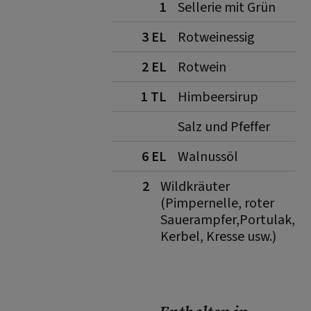
1
Sellerie mit Grün
3 EL
Rotweinessig
2 EL
Rotwein
1 TL
Himbeersirup
Salz und Pfeffer
6 EL
Walnussöl
2
Wildkräuter
(Pimpernelle, roter
Sauerampfer,Portulak,
Kerbel, Kresse usw.)