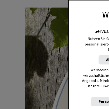
W
Servus
Nutzen Sie S
personalisier
A
Werbeeinna
wirtschaftliche
Angebots. Mind
ist Ihre Einw
Perso