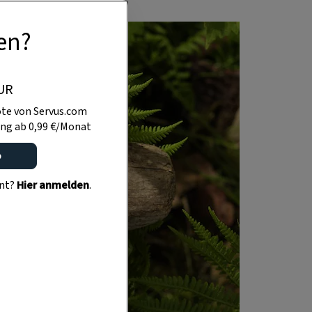
en?
UR
te von Servus.com
ng ab 0,99 €/Monat
o
ent?
Hier anmelden
.