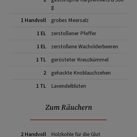
g
1 Handvoll
grobes Meersalz
1 EL
zerstoßener Pfeffer
1 EL
zerstoßene Wacholderbeeren
1 TL
gerösteter Kreuzkümmel
2
gehackte Knoblauchzehen
1 TL
Lavendelblüten
Zum Räuchern
2 Handvoll
Holzkohle für die Glut