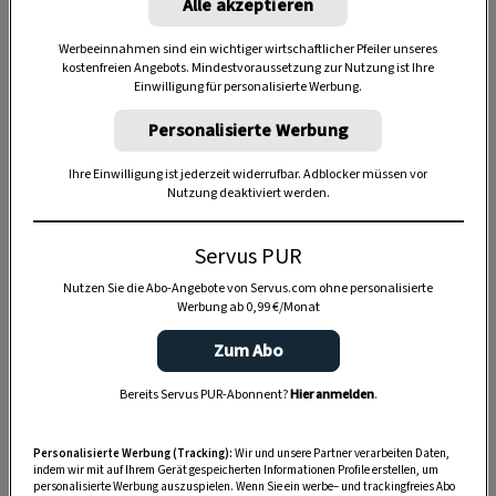
Alle akzeptieren
Werbeeinnahmen sind ein wichtiger wirtschaftlicher Pfeiler unseres
kostenfreien Angebots. Mindestvoraussetzung zur Nutzung ist Ihre
Einwilligung für personalisierte Werbung.
Personalisierte Werbung
Ihre Einwilligung ist jederzeit widerrufbar. Adblocker müssen vor
Nutzung deaktiviert werden.
Servus PUR
Nutzen Sie die Abo-Angebote von Servus.com ohne personalisierte
Werbung ab 0,99 €/Monat
Zum Abo
Anzeige
Bereits Servus PUR-Abonnent?
Hier anmelden
.
Personalisierte Werbung (Tracking):
Wir und unsere Partner verarbeiten Daten,
indem wir mit auf Ihrem Gerät gespeicherten Informationen Profile erstellen, um
personalisierte Werbung auszuspielen. Wenn Sie ein werbe– und trackingfreies Abo