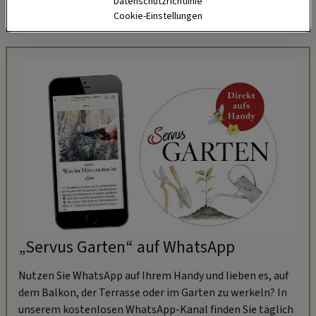
Datenschutzrichtlinie
Auch das ist Hansi Hinterseer - ein echter Naturbusch.
Cookie-Einstellungen
„Servus Garten“ auf WhatsApp
Nutzen Sie WhatsApp auf Ihrem Handy und lieben es, auf
dem Balkon, der Terrasse oder im Garten zu werkeln? In
unserem kostenlosen WhatsApp-Kanal finden Sie täglich