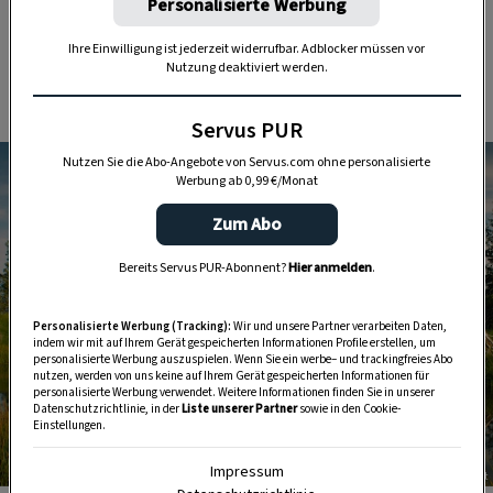
Personalisierte Werbung
Augen durchs Leben und macht sich auch seine
Ihre Einwilligung ist jederzeit widerrufbar. Adblocker müssen vor
Gedanken, die er in der Doku „Der lange Weg
Nutzung deaktiviert werden.
zum Gipfel“ so offen wie nie zuvor teilt.
Servus PUR
Nutzen Sie die Abo-Angebote von Servus.com ohne personalisierte
Werbung ab 0,99 €/Monat
Zum Abo
Bereits Servus PUR-Abonnent?
Hier anmelden
.
Personalisierte Werbung (Tracking):
Wir und unsere Partner verarbeiten Daten,
indem wir mit auf Ihrem Gerät gespeicherten Informationen Profile erstellen, um
personalisierte Werbung auszuspielen. Wenn Sie ein werbe– und trackingfreies Abo
nutzen, werden von uns keine auf Ihrem Gerät gespeicherten Informationen für
personalisierte Werbung verwendet. Weitere Informationen finden Sie in unserer
Datenschutzrichtlinie, in der
Liste unserer Partner
sowie in den Cookie-
Einstellungen.
Impressum
Foto: ServusTV/Moonlake Entertainment