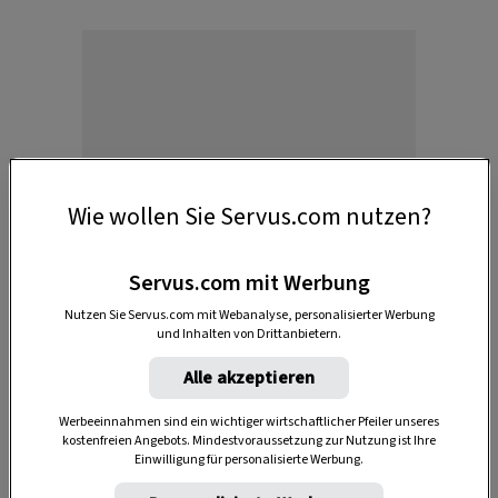
Anzeige
Wie wollen Sie Servus.com nutzen?
Servus.com mit Werbung
Nutzen Sie Servus.com mit Webanalyse, personalisierter Werbung
und Inhalten von Drittanbietern.
Alle akzeptieren
Heute lebt Hansi Hinterseer fast noch so wie
Werbeeinnahmen sind ein wichtiger wirtschaftlicher Pfeiler unseres
„damals“, als er seine Kindheit und Jugend in
kostenfreien Angebots. Mindestvoraussetzung zur Nutzung ist Ihre
Einwilligung für personalisierte Werbung.
Kitzbühel
auf der
Seidlalm
verbrachte. Er lebt
mit der Natur, den Tieren, geht mit offenen