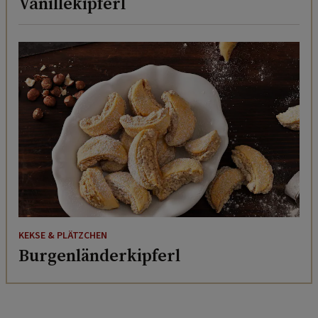
Vanillekipferl
KEKSE & PLÄTZCHEN
Burgenländerkipferl