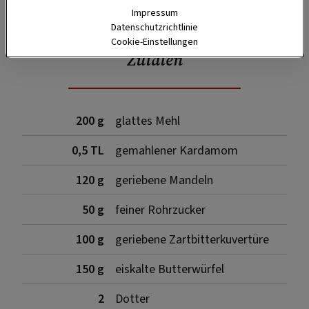
SPEICHERN
DRUCKEN
Impressum
Datenschutzrichtlinie
Cookie-Einstellungen
Zutaten
200 g
glattes Mehl
0,5 TL
gemahlener Kardamom
120 g
geriebene Mandeln
50 g
feiner Rohrzucker
100 g
geriebene Zartbitterkuvertüre
150 g
eiskalte Butterwürfel
2
Dotter