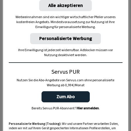
Alle akzeptieren
Werbeeinnahmen sind ein wichtiger wirtschaftlicher Pfeiler unseres
kostenfreien Angebots. Mindestvoraussetzung zur Nutzung ist Ihre
Einwilligung für personalisierte Werbung.
Personalisierte Werbung
Anzeige
Ihre Einwilligung ist jederzeit widerrufbar. Adblocker müssen vor
Nutzung deaktiviert werden.
Servus PUR
Nutzen Sie die Abo-Angebote von Servus.com ohne personalisierte
Werbung ab 0,99 €/Monat
Zum Abo
Bereits Servus PUR-Abonnent?
Hier anmelden
.
Personalisierte Werbung (Tracking):
Wir und unsere Partner verarbeiten Daten,
indem wir mit auf Ihrem Gerät gespeicherten Informationen Profile erstellen, um