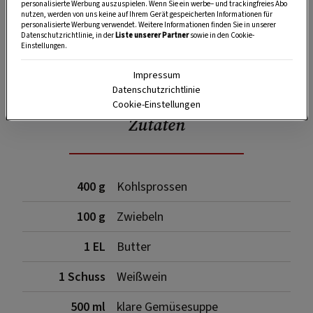
personalisierte Werbung auszuspielen. Wenn Sie ein werbe– und trackingfreies Abo
nutzen, werden von uns keine auf Ihrem Gerät gespeicherten Informationen für
personalisierte Werbung verwendet. Weitere Informationen finden Sie in unserer
Datenschutzrichtlinie, in der
Liste unserer Partner
sowie in den Cookie-
Einstellungen.
SPEICHERN
DRUCKEN
Impressum
Datenschutzrichtlinie
Cookie-Einstellungen
Zutaten
400 g
Kohlsprossen
100 g
Zwiebeln
1 EL
Butter
1 Schuss
Weißwein
500 ml
klare Gemüsesuppe