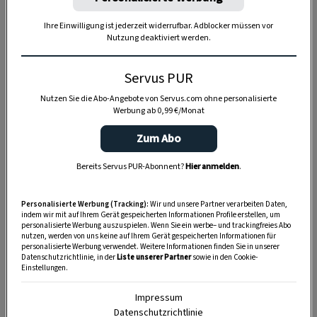
Ihre Einwilligung ist jederzeit widerrufbar. Adblocker müssen vor
Anzeige
Nutzung deaktiviert werden.
Servus PUR
Nutzen Sie die Abo-Angebote von Servus.com ohne personalisierte
Werbung ab 0,99 €/Monat
Zum Abo
Bereits Servus PUR-Abonnent?
Hier anmelden
.
Personalisierte Werbung (Tracking):
Wir und unsere Partner verarbeiten Daten,
indem wir mit auf Ihrem Gerät gespeicherten Informationen Profile erstellen, um
personalisierte Werbung auszuspielen. Wenn Sie ein werbe– und trackingfreies Abo
nutzen, werden von uns keine auf Ihrem Gerät gespeicherten Informationen für
personalisierte Werbung verwendet. Weitere Informationen finden Sie in unserer
Datenschutzrichtlinie, in der
Liste unserer Partner
sowie in den Cookie-
Einstellungen.
Impressum
Datenschutzrichtlinie