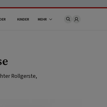
DER
KINDER
MEHR
Account
se
ter Rollgerste,