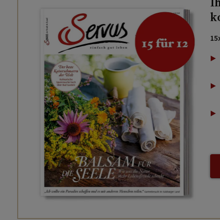
I
k
15