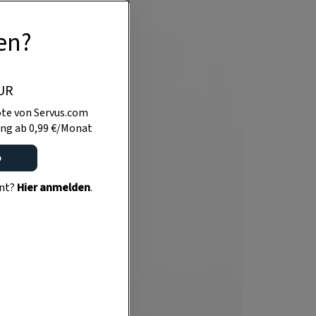
en?
UR
te von Servus.com
ng ab 0,99 €/Monat
o
ent?
Hier anmelden
.