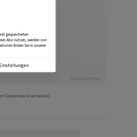
rät gespeicherten
reies Abo nutzen, werden von
tionen finden Sie in unserer
Einstellungen
Foto: Eisenhut & Mayer
gen Geschmeck verleihen.