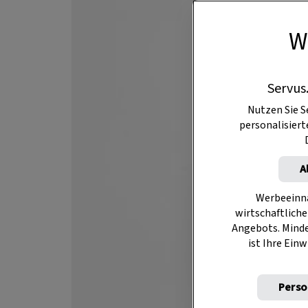
W
Servus
Nutzen Sie S
personalisier
A
Werbeeinna
wirtschaftliche
Angebots. Mind
ist Ihre Einw
Perso