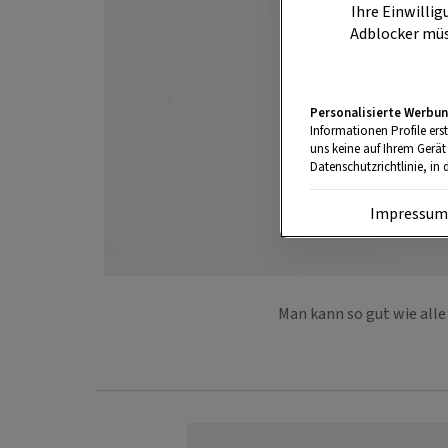
Ihre Einwillig
Adblocker müs
Personalisierte Werbun
Informationen Profile ers
uns keine auf Ihrem Gerät
Datenschutzrichtlinie, in 
Impressu
Man kann so gut wie all