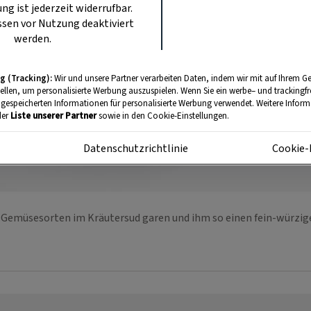
ung ist jederzeit widerrufbar.
sen vor Nutzung deaktiviert
werden.
g (Tracking):
Wir und unsere Partner verarbeiten Daten, indem wir mit auf Ihrem Ge
tellen, um personalisierte Werbung auszuspielen. Wenn Sie ein werbe– und trackingf
 gespeicherten Informationen für personalisierte Werbung verwendet. Weitere Informa
der
Liste unserer Partner
sowie in den Cookie-Einstellungen.
m
Datenschutzrichtlinie
Cookie-
e Gemüsesorten im Kräutersud garen und ihm so einen fein-würzi