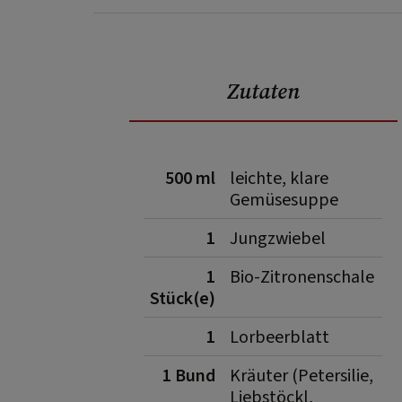
Zutaten
500 ml
leichte, klare
Gemüsesuppe
1
Jungzwiebel
1
Bio-Zitronenschale
Stück(e)
1
Lorbeerblatt
1 Bund
Kräuter (Petersilie,
Liebstöckl,