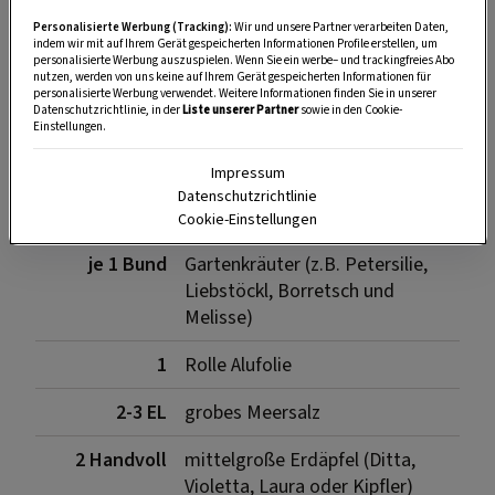
Personalisierte Werbung (Tracking):
Wir und unsere Partner verarbeiten Daten,
indem wir mit auf Ihrem Gerät gespeicherten Informationen Profile erstellen, um
personalisierte Werbung auszuspielen. Wenn Sie ein werbe– und trackingfreies Abo
SPEICHERN
DRUCKEN
nutzen, werden von uns keine auf Ihrem Gerät gespeicherten Informationen für
personalisierte Werbung verwendet. Weitere Informationen finden Sie in unserer
Datenschutzrichtlinie, in der
Liste unserer Partner
sowie in den Cookie-
Einstellungen.
Für das Gemüse
Impressum
Datenschutzrichtlinie
Cookie-Einstellungen
je 1 Bund
Gartenkräuter (z.B. Petersilie,
Liebstöckl, Borretsch und
Melisse)
1
Rolle Alufolie
2-3 EL
grobes Meersalz
2 Handvoll
mittelgroße Erdäpfel (Ditta,
Violetta, Laura oder Kipfler)