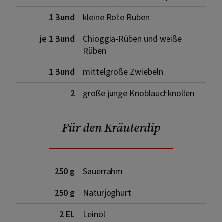
1 Bund
kleine Rote Rüben
je 1 Bund
Chioggia-Rüben und weiße
Rüben
1 Bund
mittelgroße Zwiebeln
2
große junge Knoblauchknollen
Für den Kräuterdip
250 g
Sauerrahm
250 g
Naturjoghurt
2 EL
Leinöl