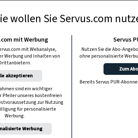
ie wollen Sie Servus.com nutz
TE KÜCHE
ksrezepte aus „Zu
.com mit Werbung
Servus 
ervus.com mit Webanalyse,
Nutzen Sie die Abo-Angebo
emden Küchen“
ter Werbung und Inhalten von
ohne personalisierte Werbu
Drittanbietern.
Zum Ab
lle akzeptieren
vusTV „Zu Gast in fremden Küchen“ und
Bereits Servus PUR-Abonn
gCatrin besucht. Gemeinsam haben sie
hmen sind ein wichtiger
r Pfeiler unseres kostenfreien
rnativen mit Buchweizen ohne Zucker
estvoraussetzung zur Nutzung
backen.
illigung für personalisierte
Werbung.
nalisierte Werbung