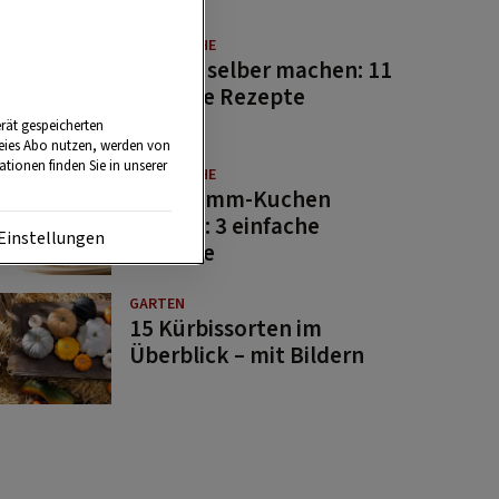
GUTE KÜCHE
Saucen selber machen: 11
beliebte Rezepte
rät gespeicherten
reies Abo nutzen, werden von
tionen finden Sie in unserer
GUTE KÜCHE
Osterlamm-Kuchen
backen: 3 einfache
Einstellungen
Rezepte
GARTEN
15 Kürbissorten im
Überblick – mit Bildern