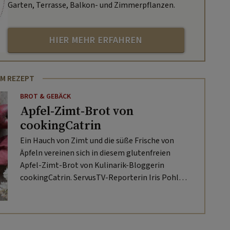
Garten, Terrasse, Balkon- und Zimmerpflanzen.
HIER MEHR ERFAHREN
M REZEPT
BROT & GEBÄCK
Apfel-Zimt-Brot von
cookingCatrin
Ein Hauch von Zimt und die süße Frische von
Äpfeln vereinen sich in diesem glutenfreien
Apfel-Zimt-Brot von Kulinarik-Bloggerin
cookingCatrin. ServusTV-Reporterin Iris Pohl
war „Zu Gast in fremden Küchen“ und hat ihr das
Rezept entlocken können.