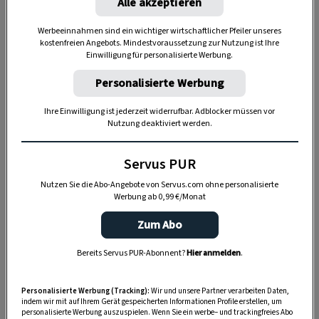
Alle akzeptieren
Werbeeinnahmen sind ein wichtiger wirtschaftlicher Pfeiler unseres
kostenfreien Angebots. Mindestvoraussetzung zur Nutzung ist Ihre
Einwilligung für personalisierte Werbung.
Personalisierte Werbung
Ihre Einwilligung ist jederzeit widerrufbar. Adblocker müssen vor
Nutzung deaktiviert werden.
2. Woran erkennt man das Echte
Johanniskraut?
Servus PUR
Nutzen Sie die Abo-Angebote von Servus.com ohne personalisierte
Weltweit gibt es rund
400 Hypericum-Arten
. In
Werbung ab 0,99 €/Monat
heimischen Wiesen und an Wegrändern wachsen
Zum Abo
oft mehrere Arten nebeneinander – doch nicht
alle sind medizinisch gleich wertvoll. Das Echte
Bereits Servus PUR-Abonnent?
Hier anmelden
.
Johanniskraut, auch Tüpfel-Johanniskraut
genannt, lässt sich mit zwei einfachen Tests
Personalisierte Werbung (Tracking):
Wir und unsere Partner verarbeiten Daten,
indem wir mit auf Ihrem Gerät gespeicherten Informationen Profile erstellen, um
sicher bestimmen:
personalisierte Werbung auszuspielen. Wenn Sie ein werbe– und trackingfreies Abo