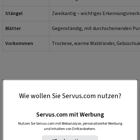
Stängel
Zweikantig – wichtiges Erkennungsmer
Blätter
Gegenständig, mit durchscheinenden Pun
Vorkommen
Trockene, warme Waldränder, Gebüschsäu
Wie wollen Sie Servus.com nutzen?
Servus.com mit Werbung
Nutzen Sie Servus.com mit Webanalyse, personalisierter Werbung
Anzeige
und Inhalten von Drittanbietern.