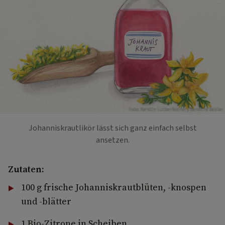
Foto: Kerstin Luttenfeldner / Caroline Seidler
Johanniskrautlikör lässt sich ganz einfach selbst
ansetzen.
Zutaten:
100 g frische Johanniskrautblüten, -knospen
und -blätter
1 Bio-Zitrone in Scheiben