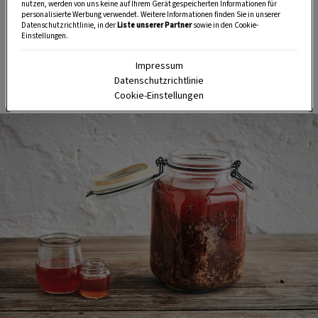
Tipps und Tricks für Garten, Terrasse, Balkon- und
nutzen, werden von uns keine auf Ihrem Gerät gespeicherten Informationen für
personalisierte Werbung verwendet. Weitere Informationen finden Sie in unserer
Zimmerpflanzen.
Datenschutzrichtlinie, in der
Liste unserer Partner
sowie in den Cookie-
Einstellungen.
HIER MEHR ERFAHREN
Impressum
Datenschutzrichtlinie
Cookie-Einstellungen