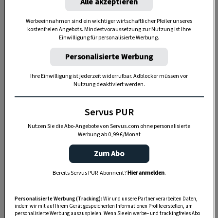
Alle akzeptieren
braucht es nicht.
Werbeeinnahmen sind ein wichtiger wirtschaftlicher Pfeiler unseres
kostenfreien Angebots. Mindestvoraussetzung zur Nutzung ist Ihre
Einwilligung für personalisierte Werbung.
Personalisierte Werbung
Ihre Einwilligung ist jederzeit widerrufbar. Adblocker müssen vor
Nutzung deaktiviert werden.
Servus PUR
Nutzen Sie die Abo-Angebote von Servus.com ohne personalisierte
Werbung ab 0,99 €/Monat
Zum Abo
„Servus Garten“ auf WhatsApp
Bereits Servus PUR-Abonnent?
Hier anmelden
.
Nutzen Sie WhatsApp auf Ihrem Handy und lieben es, auf
dem Balkon, der Terrasse oder im Garten zu werkeln? In
Personalisierte Werbung (Tracking):
Wir und unsere Partner verarbeiten Daten,
unserem kostenlosen WhatsApp-Kanal finden Sie täglich
indem wir mit auf Ihrem Gerät gespeicherten Informationen Profile erstellen, um
personalisierte Werbung auszuspielen. Wenn Sie ein werbe– und trackingfreies Abo