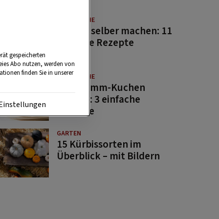
GUTE KÜCHE
Saucen selber machen: 11
beliebte Rezepte
rät gespeicherten
reies Abo nutzen, werden von
tionen finden Sie in unserer
GUTE KÜCHE
Osterlamm-Kuchen
backen: 3 einfache
Einstellungen
Rezepte
GARTEN
15 Kürbissorten im
Überblick – mit Bildern