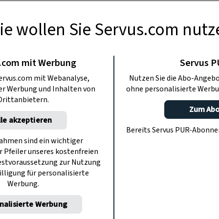
ie wollen Sie Servus.com nutz
TE KÜCHE
se ohne Backen
.com mit Werbung
Servus 
ervus.com mit Webanalyse,
Nutzen Sie die Abo-Angebo
ter Werbung und Inhalten von
ohne personalisierte Werbu
t genug Zeit oder es fehlt die Geduld,
Drittanbietern.
chen zu backen. Bei diesen Rezepten
Zum Ab
lle akzeptieren
en ohne Ausstechen – und die Keksdose
Bereits Servus PUR-Abonn
sch gefüllt.
hmen sind ein wichtiger
r Pfeiler unseres kostenfreien
estvoraussetzung zur Nutzung
illigung für personalisierte
Werbung.
nalisierte Werbung