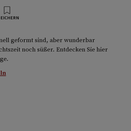
PEICHERN
nell geformt sind, aber wunderbar
tszeit noch süßer. Entdecken Sie hier
ige.
ln