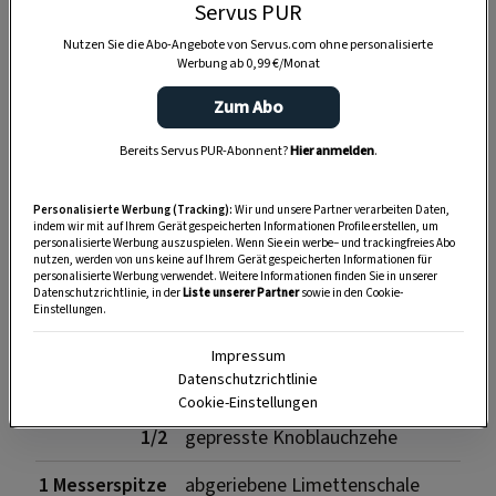
Servus PUR
SPEICHERN
DRUCKEN
Nutzen Sie die Abo-Angebote von Servus.com ohne personalisierte
Werbung ab 0,99 €/Monat
Zum Abo
Zutaten
Bereits Servus PUR-Abonnent?
Hier anmelden
.
Personalisierte Werbung (Tracking):
Wir und unsere Partner verarbeiten Daten,
1
Lauchstange
indem wir mit auf Ihrem Gerät gespeicherten Informationen Profile erstellen, um
personalisierte Werbung auszuspielen. Wenn Sie ein werbe– und trackingfreies Abo
nutzen, werden von uns keine auf Ihrem Gerät gespeicherten Informationen für
4
Lachsforellenfilets à ca. 150 g
personalisierte Werbung verwendet. Weitere Informationen finden Sie in unserer
Datenschutzrichtlinie, in der
Liste unserer Partner
sowie in den Cookie-
Einstellungen.
Salz, Pfeffer
Impressum
2 EL
gehackte Kräuter (Petersilie,
Datenschutzrichtlinie
Estragon, Dille, Melisse)
Cookie-Einstellungen
1/2
gepresste Knoblauchzehe
1 Messerspitze
abgeriebene Limettenschale