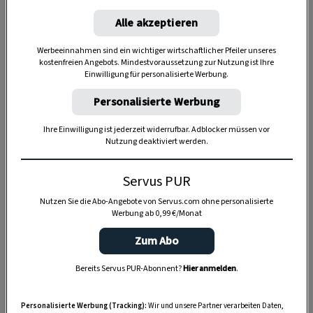
Alle akzeptieren
1 Portion
Werbeeinnahmen sind ein wichtiger wirtschaftlicher Pfeiler unseres
kostenfreien Angebots. Mindestvoraussetzung zur Nutzung ist Ihre
Einwilligung für personalisierte Werbung.
Personalisierte Werbung
1:30 Stunden
Ihre Einwilligung ist jederzeit widerrufbar. Adblocker müssen vor
Nutzung deaktiviert werden.
2:30 Stunden
Servus PUR
Nutzen Sie die Abo-Angebote von Servus.com ohne personalisierte
Werbung ab 0,99 €/Monat
Zum Abo
Bereits Servus PUR-Abonnent?
Hier anmelden
.
Personalisierte Werbung (Tracking):
Wir und unsere Partner verarbeiten Daten,