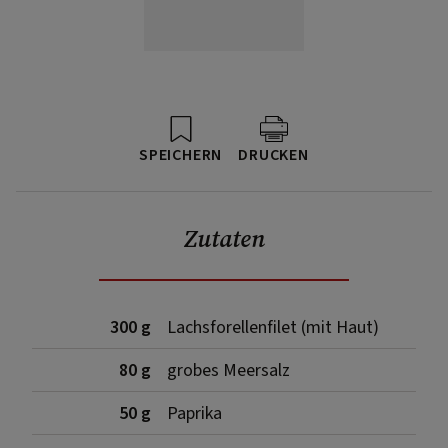
SPEICHERN
DRUCKEN
Zutaten
300 g
Lachsforellenfilet (mit Haut)
80 g
grobes Meersalz
50 g
Paprika