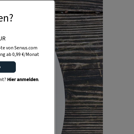
en?
UR
te von Servus.com
ng ab 0,99 €/Monat
o
ent?
Hier anmelden
.