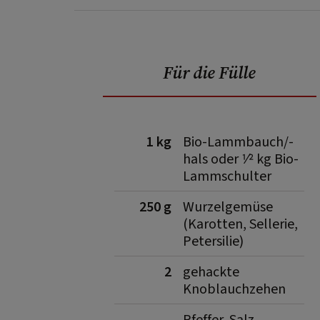
Für die Fülle
1 kg
Bio-Lammbauch/-
hals oder 1⁄2 kg Bio-
Lammschulter
250 g
Wurzelgemüse
(Karotten, Sellerie,
Petersilie)
2
gehackte
Knoblauchzehen