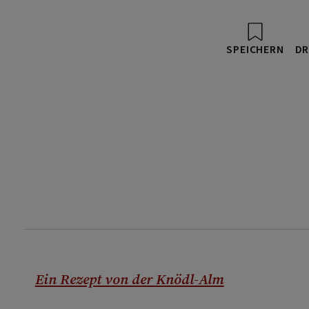
SPEICHERN
DR
Ein Rezept von der Knödl-Alm