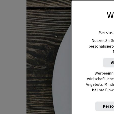
W
Servus
Nutzen Sie S
personalisier
A
Werbeeinna
wirtschaftliche
Angebots. Mind
ist Ihre Einw
Perso