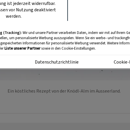
ung ist jederzeit widerrufbar.
sen vor Nutzung deaktiviert
werden.
g (Tracking):
Wir und unsere Partner verarbeiten Daten, indem wir mit auf Ihrem Ge
tellen, um personalisierte Werbung auszuspielen. Wenn Sie ein werbe– und trackingf
 gespeicherten Informationen für personalisierte Werbung verwendet. Weitere Informa
der
Liste unserer Partner
sowie in den Cookie-Einstellungen.
m
Datenschutzrichtlinie
Cookie-
Ein köstliches Rezept von der Knödl-Alm im Ausseerland.