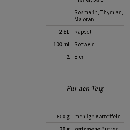
Pfeffer, Salz
Rosmarin, Thymian,
Majoran
2 EL
Rapsöl
100 ml
Rotwein
2
Eier
Für den Teig
600 g
mehlige Kartoffeln
20 g
zerlassene Butter