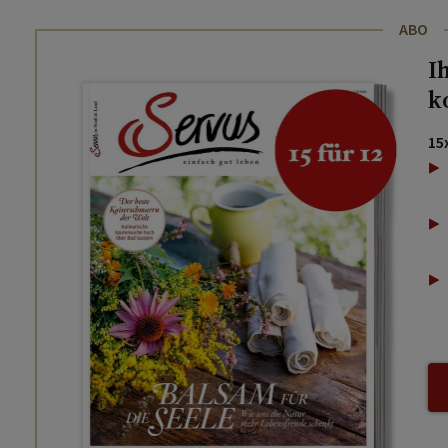
ABO
I
k
15