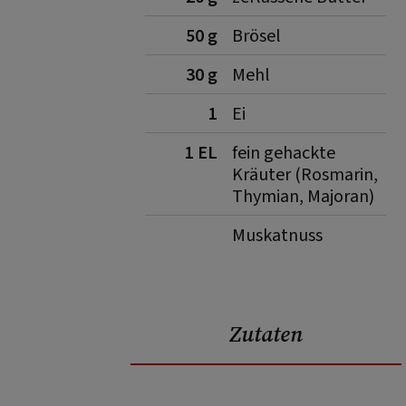
50 g
Brösel
30 g
Mehl
1
Ei
1 EL
fein gehackte
Kräuter (Rosmarin,
Thymian, Majoran)
Muskatnuss
Zutaten