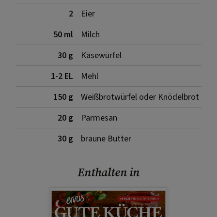
2
Eier
50 ml
Milch
30 g
Käsewürfel
1-2 EL
Mehl
150 g
Weißbrotwürfel oder Knödelbrot
20 g
Parmesan
30 g
braune Butter
Enthalten in