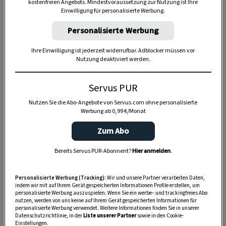
kostenfreien Angebots. Mindestvoraussetzung zur Nutzung ist Ihre
Einwilligung für personalisierte Werbung.
Anzeige
Personalisierte Werbung
Ihre Einwilligung ist jederzeit widerrufbar. Adblocker müssen vor
Nutzung deaktiviert werden.
Servus PUR
Nutzen Sie die Abo-Angebote von Servus.com ohne personalisierte
Werbung ab 0,99 €/Monat
Zum Abo
Bereits Servus PUR-Abonnent?
Hier anmelden
.
Personalisierte Werbung (Tracking):
Wir und unsere Partner verarbeiten Daten,
indem wir mit auf Ihrem Gerät gespeicherten Informationen Profile erstellen, um
personalisierte Werbung auszuspielen. Wenn Sie ein werbe– und trackingfreies Abo
nutzen, werden von uns keine auf Ihrem Gerät gespeicherten Informationen für
personalisierte Werbung verwendet. Weitere Informationen finden Sie in unserer
Datenschutzrichtlinie, in der
Liste unserer Partner
sowie in den Cookie-
Einstellungen.