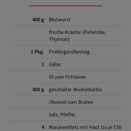
400 g
Blutwurst
frische Kräuter (Petersilie,
Thymian)
1 Pkg.
Frühlingsrollenteig
1
Eiklar
Öl zum Frittieren
400 g
geschälter Muskatkürbis
Olivenöl zum Braten
Salz, Pfeffer
4
Maränenfilets mit Haut (zu je 150