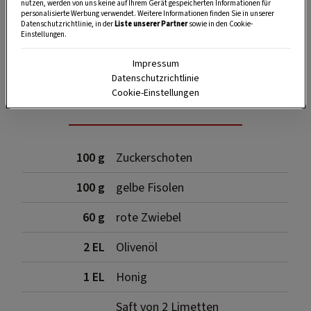
nutzen, werden von uns keine auf Ihrem Gerät gespeicherten Informationen für
personalisierte Werbung verwendet. Weitere Informationen finden Sie in unserer
Datenschutzrichtlinie, in der
Liste unserer Partner
sowie in den Cookie-
Einstellungen.
SPEICHERN
DRUCKEN
Impressum
Datenschutzrichtlinie
Für die Sauce
Cookie-Einstellungen
100 g
Zuckerschoten
100 g
gelbe Fisolen
60 g
rote Zwiebel
2 EL
Olivenöl
1 EL
Honig
Saft von 2 Limetten