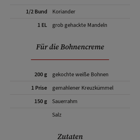
1/2 Bund
Koriander
1 EL
grob gehackte Mandeln
Für die Bohnencreme
200 g
gekochte weiße Bohnen
1 Prise
gemahlener Kreuzkümmel
150 g
Sauerrahm
Salz
Zutaten