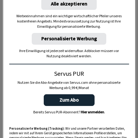
Alle akzeptieren
Werbeeinnahmen sind ein wichtiger wirtschaftlicher Pfeiler unseres
kostenfreien Angebots. Mindestvoraussetzung zur Nutzung ist Ihre
Einwilligung für personalisierte Werbung.
Anzeige
Personalisierte Werbung
Ihre Einwilligung ist jederzeit widerrufbar. Adblocker müssen vor
Nutzung deaktiviert werden.
Servus PUR
Nutzen Sie die Abo-Angebote von Servus.com ohne personalisierte
Werbung ab 0,99 €/Monat
Zum Abo
Bereits Servus PUR-Abonnent?
Hier anmelden
.
Personalisierte Werbung (Tracking):
Wir und unsere Partner verarbeiten Daten,
indem wir mit auf Ihrem Gerät gespeicherten Informationen Profile erstellen, um
personalisierte Werbung auszuspielen. Wenn Sie ein werbe– und trackingfreies Abo