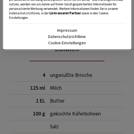
nutzen, werden von uns keine auf Ihrem Gerät gespeicherten Informationen für
personalisierte Werbung verwendet. Weitere Informationen finden Sie in unserer
Datenschutzrichtlinie, in der
Liste unserer Partner
sowie in den Cookie-
Einstellungen.
SPEICHERN
DRUCKEN
Impressum
Datenschutzrichtlinie
Cookie-Einstellungen
Zutaten
4
ungesüßte Brioche
125 ml
Milch
1 EL
Butter
100 g
gekochte Käferbohnen
Salz