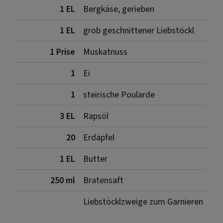
1 EL
Bergkäse, gerieben
1 EL
grob geschnittener Liebstöckl
1 Prise
Muskatnuss
1
Ei
1
steirische Poularde
3 EL
Rapsöl
20
Erdäpfel
1 EL
Butter
250 ml
Bratensaft
Liebstöcklzweige zum Garnieren