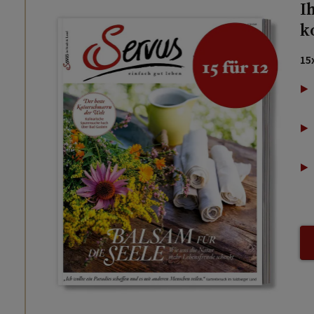
I
k
15