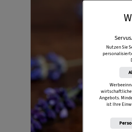
W
Servus
Nutzen Sie S
personalisier
A
Werbeeinna
wirtschaftliche
Angebots. Mind
ist Ihre Einw
Perso