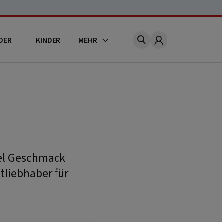
DER
KINDER
MEHR
Account
iel Geschmack
tliebhaber für