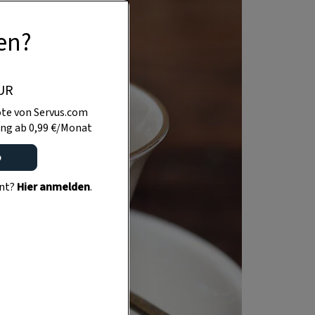
en?
UR
te von Servus.com
ng ab 0,99 €/Monat
o
ent?
Hier anmelden
.