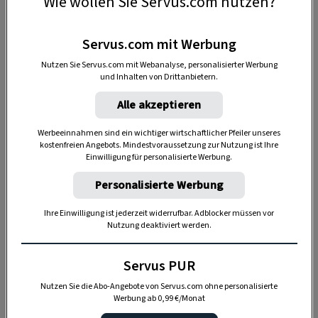
Wie wollen Sie Servus.com nutzen?
Körperölen, als Raumdüfte, Duftkerzen oder ganz
einfach als Pflanzen im Garten oder auf dem
Servus.com mit Werbung
Fensterbrett verbreiten sie gute Aromen und
Nutzen Sie Servus.com mit Webanalyse, personalisierter Werbung
schaffen eine natürliche Abwehr gegen Gelsen
und Inhalten von Drittanbietern.
und Mücken.
Alle akzeptieren
Werbeeinnahmen sind ein wichtiger wirtschaftlicher Pfeiler unseres
kostenfreien Angebots. Mindestvoraussetzung zur Nutzung ist Ihre
Einwilligung für personalisierte Werbung.
Personalisierte Werbung
Ihre Einwilligung ist jederzeit widerrufbar. Adblocker müssen vor
Nutzung deaktiviert werden.
Servus PUR
Nutzen Sie die Abo-Angebote von Servus.com ohne personalisierte
Werbung ab 0,99 €/Monat