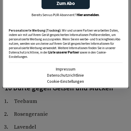
„Servus Garten“ auf WhatsApp
Zum Abo
Nutzen Sie WhatsApp auf Ihrem Handy und lieben es, auf
Bereits Servus PUR-Abonnent?
Hier anmelden
.
dem Balkon, der Terrasse oder im Garten zu werkeln? In
unserem kostenlosen WhatsApp-Kanal finden Sie täglich
Personalisierte Werbung (Tracking):
Wir und unsere Partner verarbeiten Daten,
Tipps und Tricks für Garten, Terrasse, Balkon- und
indem wir mit auf Ihrem Gerät gespeicherten Informationen Profile erstellen, um
personalisierte Werbung auszuspielen. Wenn Sie ein werbe– und trackingfreies Abo
Zimmerpflanzen.
nutzen, werden von uns keine auf Ihrem Gerät gespeicherten Informationen für
personalisierte Werbung verwendet. Weitere Informationen finden Sie in unserer
Datenschutzrichtlinie, in der
Liste unserer Partner
sowie in den Cookie-
HIER MEHR ERFAHREN
Einstellungen.
Impressum
Datenschutzrichtlinie
Cookie-Einstellungen
10 Düfte gegen Gelsen und Mücken
Teebaum
Rosengeranie
Lavendel