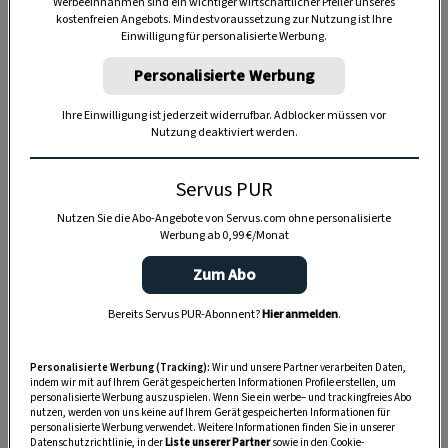
Werbeeinnahmen sind ein wichtiger wirtschaftlicher Pfeiler unseres
kostenfreien Angebots. Mindestvoraussetzung zur Nutzung ist Ihre
Einwilligung für personalisierte Werbung.
Personalisierte Werbung
Ihre Einwilligung ist jederzeit widerrufbar. Adblocker müssen vor
Nutzung deaktiviert werden.
Servus PUR
Nutzen Sie die Abo-Angebote von Servus.com ohne personalisierte
Werbung ab 0,99 €/Monat
Zum Abo
Bereits Servus PUR-Abonnent?
Hier anmelden
.
Anzeige
Personalisierte Werbung (Tracking):
Wir und unsere Partner verarbeiten Daten,
indem wir mit auf Ihrem Gerät gespeicherten Informationen Profile erstellen, um
personalisierte Werbung auszuspielen. Wenn Sie ein werbe– und trackingfreies Abo
nutzen, werden von uns keine auf Ihrem Gerät gespeicherten Informationen für
personalisierte Werbung verwendet. Weitere Informationen finden Sie in unserer
Datenschutzrichtlinie, in der
Liste unserer Partner
sowie in den Cookie-