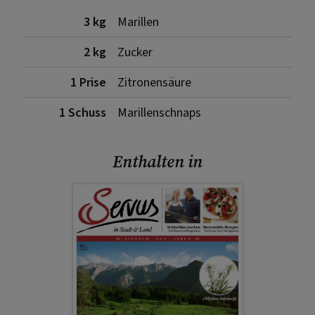
3 kg
Marillen
2 kg
Zucker
1 Prise
Zitronensäure
1 Schuss
Marillenschnaps
Enthalten in