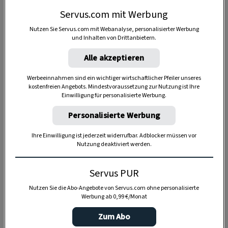
zu sehen.
Servus.com mit Werbung
Nutzen Sie Servus.com mit Webanalyse, personalisierter Werbung
COOKIE-EINSTELLUNGEN
und Inhalten von Drittanbietern.
Alle akzeptieren
Werbeeinnahmen sind ein wichtiger wirtschaftlicher Pfeiler unseres
kostenfreien Angebots. Mindestvoraussetzung zur Nutzung ist Ihre
Einwilligung für personalisierte Werbung.
Personalisierte Werbung
1 Gugelhupfform
Ihre Einwilligung ist jederzeit widerrufbar. Adblocker müssen vor
Nutzung deaktiviert werden.
Servus PUR
1:30 Stunden
Nutzen Sie die Abo-Angebote von Servus.com ohne personalisierte
Werbung ab 0,99 €/Monat
Zum Abo