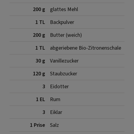
200 g
glattes Mehl
1 TL
Backpulver
200 g
Butter (weich)
1 TL
abgeriebene Bio-Zitronenschale
30 g
Vanillezucker
120 g
Staubzucker
3
Eidotter
1 EL
Rum
3
Eiklar
1 Prise
Salz