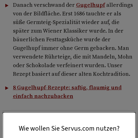
Danach verschwand der
Gugelhupf
allerdings
von der Bildfläche. Erst 1686 tauchte er als
süße Germteig-Spezialität wieder auf, die
später zum Wiener Klassiker wurde. In der
bäuerlichen Festtagsküche wurde der
Gugelhupf immer ohne Germ gebacken. Man
verwendete Rührteige, die mit Mandeln, Mohn
oder Schokolade verfeinert wurden. Unser
Rezept basiert auf dieser alten Kochtradition.
8 Gugelhupf-Rezepte: saftig, flaumig und
einfach nachzubacken
Wie wollen Sie Servus.com nutzen?
Akzeptiere bitte die Drittanbieter-Cookies, um diesen Inhalt