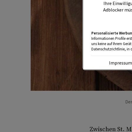
Ihre Einwillig
Adblocker müs
Personalisierte Werbun
Informationen Profile ers
uns keine auf Ihrem Gerät
Datenschutzrichtlinie, in 
Impressu
Der
Zwischen St. M