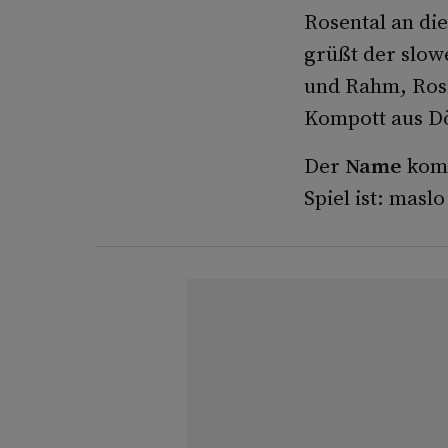
Rosental an di
grüßt der slow
und Rahm, Rosi
Kompott aus Dö
Der
Name
komm
Spiel ist: masl