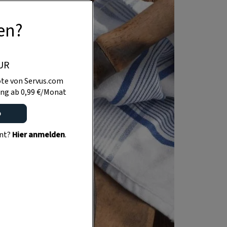
en?
UR
te von Servus.com
ng ab 0,99 €/Monat
o
ent?
Hier anmelden
.