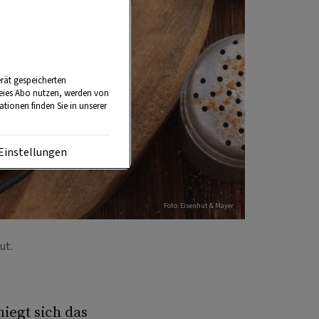
rät gespeicherten
reies Abo nutzen, werden von
tionen finden Sie in unserer
Einstellungen
Foto: Eisenhut & Mayer
eut.
iegt sich das