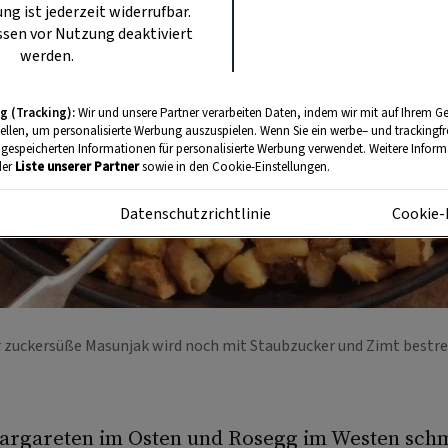
ung ist jederzeit widerrufbar.
sen vor Nutzung deaktiviert
werden.
g (Tracking):
Wir und unsere Partner verarbeiten Daten, indem wir mit auf Ihrem Ge
tellen, um personalisierte Werbung auszuspielen. Wenn Sie ein werbe– und trackingf
 gespeicherten Informationen für personalisierte Werbung verwendet. Weitere Informa
der
Liste unserer Partner
sowie in den Cookie-Einstellungen.
m
Datenschutzrichtlinie
Cookie-
 zuckersüße Masunjak wird noch mit Staubzucker und Zimt bestr
argareten im Osten und Rosegg im Westen schm