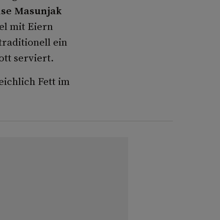
ise Masunjak
l mit Eiern
aditionell ein
t serviert.
ichlich Fett im