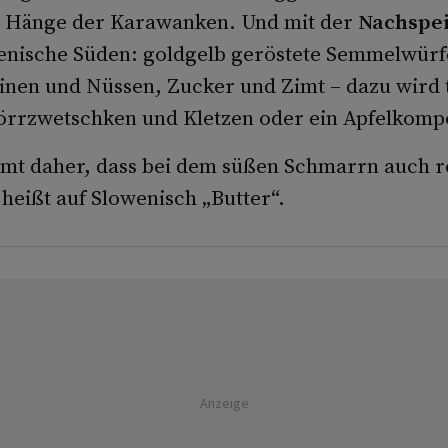
e Hänge der Karawanken. Und mit der
Nachspe
enische Süden: goldgelb geröstete Semmelwürfe
nen und Nüssen, Zucker und Zimt – dazu wird tr
rrzwetschken und Kletzen oder ein Apfelkompot
t daher, dass bei dem süßen Schmarrn auch re
o heißt auf Slowenisch „Butter“.
Anzeige