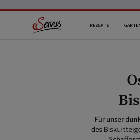
REZEPTE
GARTE
O
Bis
Für unser dunk
des Biskuitteig
Schafform