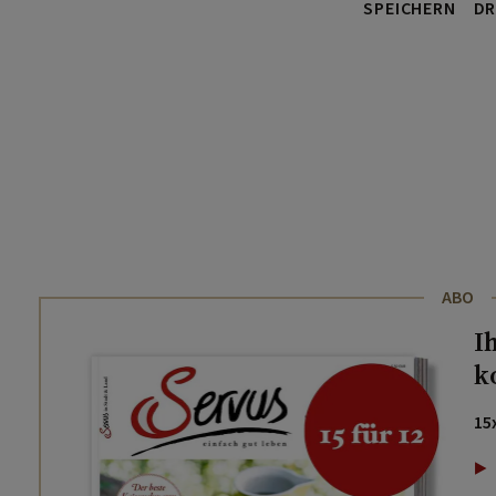
SPEICHERN
DR
ABO
I
k
15