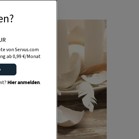
en?
UR
te von Servus.com
ng ab 0,99 €/Monat
o
ent?
Hier anmelden
.