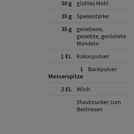
50 g
glattes Mehl
35 g
Speisestärke
35 g
geriebene,
gesiebte, geröstete
Mandeln
1 EL
Kakaopulver
1
Backpulver
Messerspitze
2 EL
Milch
Staubzucker zum
Bestreuen