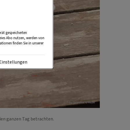
rät gespeicherten
reies Abo nutzen, werden von
tionen finden Sie in unserer
Einstellungen
Foto: Eisenhut & Mayer
den ganzen Tag betrachten.