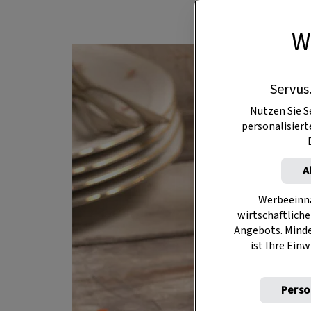
W
Servus
Nutzen Sie S
personalisier
A
Werbeeinna
wirtschaftliche
Angebots. Mind
ist Ihre Einw
Perso