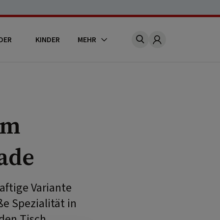
DER
KINDER
MEHR
Account
em
lade
aftige Variante
e Spezialität in
den Tisch.