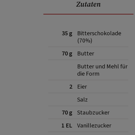
Zutaten
35 g
Bitterschokolade
(70%)
70 g
Butter
Butter und Mehl für
die Form
2
Eier
Salz
70 g
Staubzucker
1 EL
Vanillezucker