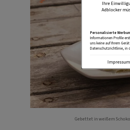
Ihre Einwillig
Adblocker müs
Personalisierte Werbun
Informationen Profile ers
uns keine auf Ihrem Gerät
Datenschutzrichtlinie, in 
Impressu
Gebettet in weißem Schoko